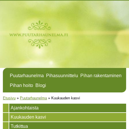
Hyppää
pääsisältöön
Puutarhaunelma
Pihasuunnittelu
Pihan rakentaminen
Pihan hoito
Blogi
Olet täällä
Etusivu
»
Puutarhaunelma
»
Kuukauden kasvi
Ajankohtaista
Kuukauden kasvi
Tutkittua