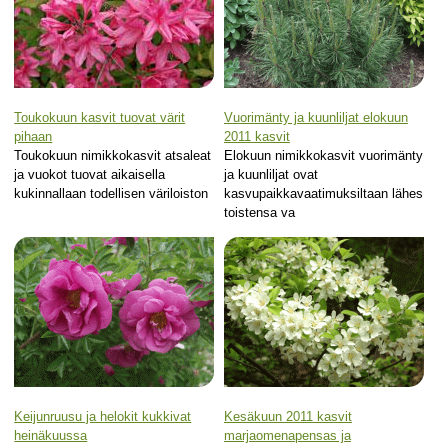
Toukokuun kasvit tuovat värit
Vuorimänty ja kuunliljat elokuun
pihaan
2011 kasvit
Toukokuun nimikkokasvit atsaleat
Elokuun nimikkokasvit vuorimänty
ja vuokot tuovat aikaisella
ja kuunliljat ovat
kukinnallaan todellisen väriloiston
kasvupaikkavaatimuksiltaan lähes
toistensa va
Keijunruusu ja helokit kukkivat
Kesäkuun 2011 kasvit
heinäkuussa
marjaomenapensas ja