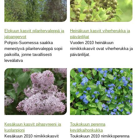
Elokuun kasvit pilaritervaleppä ja
Heinäkuun kasvit viherherukka ja
jaloangervot
päivänliljat
Pohjois-Suomessa saakka
Vuoden 2010 heinäkuun
menestyvä pilaritervaleppä sopii
nimikkokasvit ovat viherherukka ja
paikoilla, jonne tavallisesti
päivänliljat.
leveälatva
Kesäkuun kasvit pihasyreeni ja
Toukokuun perenna
kuolanpioni
kevätkaihonkukka
Kesäkuun 2010 nimikkokasvit
Toukokuun 2010 nimikkoperenna