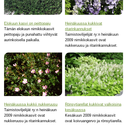
Elokuun kasvi on peittopaju
Heinäkuussa kukkivat
Tämän elokuun nimikkokasvit
ritarinkannukset
peittopaju ja punahattu viihtyvät
Taimistovilijelijät ry:n heinäkuun
aurinkoisella paikalla.
2009 nimikkokasvit ovat
nukkeruusu ja ritarinkannukset.
Heinäkuussa kukkii nukkeruusu
Rönsytiarellat kukkivat valkoisina
Taimistoviljelijät ry:n heinäkuun
kesäkuussa
2009 nimikkokasvit ovat
Kesäkuun 2009 nimikkokasvit
nukkeruusu ja ritarinkannukset.
ovat koivuangervo ja rönsytiarella.