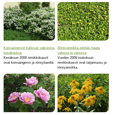
Koivuangervot kukkivat valkoisina
Rönsyansikka peittää maata
kesäkuussa
valossa ja varjossa
Kesäkuun 2009 nimikkokasvit
Vuoden 2009 toukokuun
ovat koivuangervo ja rönsytiarella.
nimikkokasvit ovat tarjanruusu ja
rönsyansikka.