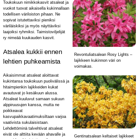
Toukokuun nimikkokasvit atsaleat ja
vuokot tuovat aikaisella kukinnallaan
todellisen väriloiston pihaan. Ne
sopivat istutettaviksi pieniksi
väriläiskiksi ja myös näyttäviksi
laajoiksi ryhmiksi. Taimistoviljelijät
ry nimeää kuukauden kasvit.
Atsalea kukkii ennen
Revontuliatsalean Rosy Lights –
lehtien puhkeamista
lajikkeen kukinnon väri on
voimakas.
Aikaisimmat atsaleat aloittavat
kukintansa toukokuun puolivälissä ja
hitaimpienkin lajikkeiden kukat
avautuvat jo kesäkuun alussa.
Atsaleat kuuluvut samaan sukuun
alppiruusujen kanssa, mutta ne
poikkeavat
kasvupaikkavaatimuksiltaan varjoa
vaativista sukulaisistaan.
Lehdettöminä talvehtivat atsaleat
eivät ole alttiita kevään ahavalle ja
Gentinatsalean keltaiset lajikkeet