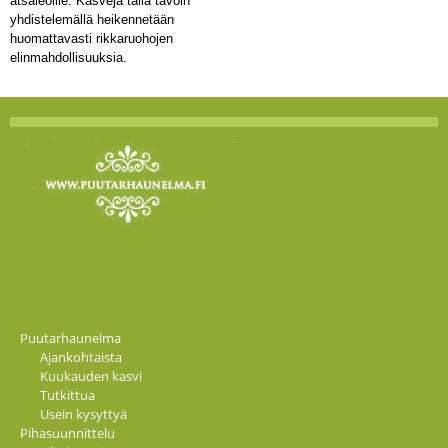
atsaleoille. Kasveja tällä tavoin
yhdistelemällä heikennetään
huomattavasti rikkaruohojen
elinmahdollisuuksia.
Puutarhaunelma
Ajankohtaista
Kuukauden kasvi
Tutkittua
Usein kysyttyä
Pihasuunnittelu