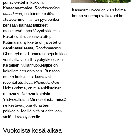
punaviolettehin kukkiin.
Kanadanatsalea
,
Rhododendron
Kanadanvuokko on kuin kolme
canadense
, on toinen kestävä
kertaa suurempi valkovuokko.
atsaleamme. Tämän pyöreähkön
pensaan parhaat lajikkeet
menestyvät jopa V-vyöhykkeellä.
Kukat ovat vaaleanvioletteja.
Kotimaisia lajikkeita on jalostettu
gentinatsaleasta
,
Rhododendron
Ghent-ryhmä. Punaoransseja kukkia
voi ihailla vielä III-vyöhykkeelläkin.
Keltainen Kullannuppu-lajike on
kokeilemisen arvoinen. Runsaan
metrin korkuisiksi kasvavat
revontuliatsaleat,
Rhododendron
Lights-ryhmä, on mielenkiintoinen
tuttavuus. Ne ovat kotoisin
Yhdysvalloista Minnesotasta, missä
ne kestävät jopa 40 asteen
pakkasia. Meillä niitä suositellaan
vielä III-vyöhykkeelle.
Vuokoista kesä alkaa