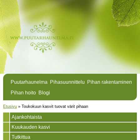
Hyppää
pääsisältöön
Puutarhaunelma
Pihasuunnittelu
Pihan rakentaminen
Pihan hoito
Blogi
Olet täällä
Etusivu
»
Toukokuun kasvit tuovat värit pihaan
Ajankohtaista
Kuukauden kasvi
Tutkittua