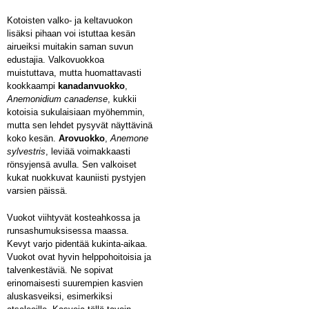
Kotoisten valko- ja keltavuokon
lisäksi pihaan voi istuttaa kesän
airueiksi muitakin saman suvun
edustajia. Valkovuokkoa
muistuttava, mutta huomattavasti
kookkaampi
kanadanvuokko
,
Anemonidium canadense
, kukkii
kotoisia sukulaisiaan myöhemmin,
mutta sen lehdet pysyvät näyttävinä
koko kesän.
Arovuokko
,
Anemone
sylvestris
, leviää voimakkaasti
rönsyjensä avulla. Sen valkoiset
kukat nuokkuvat kauniisti pystyjen
varsien päissä.
Vuokot viihtyvät kosteahkossa ja
runsashumuksisessa maassa.
Kevyt varjo pidentää kukinta-aikaa.
Vuokot ovat hyvin helppohoitoisia ja
talvenkestäviä. Ne sopivat
erinomaisesti suurempien kasvien
aluskasveiksi, esimerkiksi