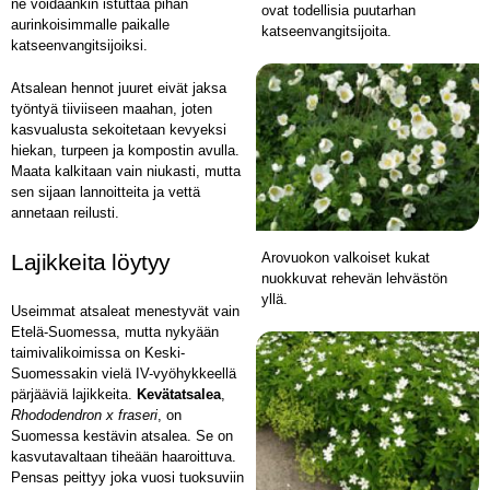
ne voidaankin istuttaa pihan
ovat todellisia puutarhan
aurinkoisimmalle paikalle
katseenvangitsijoita.
katseenvangitsijoiksi.
Atsalean hennot juuret eivät jaksa
työntyä tiiviiseen maahan, joten
kasvualusta sekoitetaan kevyeksi
hiekan, turpeen ja kompostin avulla.
Maata kalkitaan vain niukasti, mutta
sen sijaan lannoitteita ja vettä
annetaan reilusti.
Lajikkeita löytyy
Arovuokon valkoiset kukat
nuokkuvat rehevän lehvästön
yllä.
Useimmat atsaleat menestyvät vain
Etelä-Suomessa, mutta nykyään
taimivalikoimissa on Keski-
Suomessakin vielä IV-vyöhykkeellä
pärjääviä lajikkeita.
Kevätatsalea
,
Rhododendron x fraseri
, on
Suomessa kestävin atsalea. Se on
kasvutavaltaan tiheään haaroittuva.
Pensas peittyy joka vuosi tuoksuviin