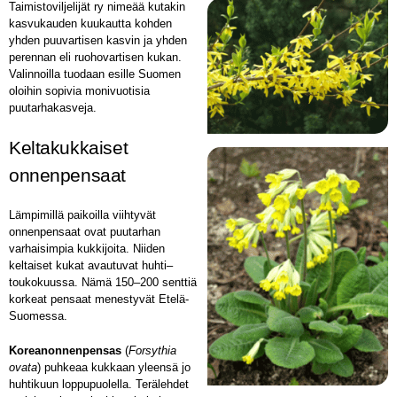
Taimistoviljelijät ry nimeää kutakin
kasvukauden kuukautta kohden
yhden puuvartisen kasvin ja yhden
perennan eli ruohovartisen kukan.
Valinnoilla tuodaan esille Suomen
oloihin sopivia monivuotisia
puutarhakasveja.
Keltakukkaiset
onnenpensaat
Lämpimillä paikoilla viihtyvät
onnenpensaat ovat puutarhan
varhaisimpia kukkijoita. Niiden
keltaiset kukat avautuvat huhti–
toukokuussa. Nämä 150–200 senttiä
korkeat pensaat menestyvät Etelä-
Suomessa.
Koreanonnenpensas
(
Forsythia
ovata
) puhkeaa kukkaan yleensä jo
huhtikuun loppupuolella. Terälehdet