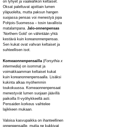
on lyhyet ja vaaleahkon keltaiset.
Oksat paleltuvat ajoittain lumen
yläpuolelta, mutta paksun hangen
suojassa pensas voi menestyä jopa
Pohjois-Suomessa – tosin tavallista
matalampana.
Jalo-onnenpensas
’Northern Gold’ on vähintään yhtä
kestävä kuin koreanonnenpensas.
Sen kukat ovat vahvan keltaiset ja
suhteellisen isot.
Komeaonnenpensailla
(
Forsythia x
intermedia
) on isommat ja
voimakkaamman keltaiset kukat
kuin koreanonnenpensaalla. Lisäksi
kukinta alkaa myöhemmin
toukokuussa. Komeaonnenpensaat
menestyvät lumen suojaan jäävillä
paikoilla II-vyöhykkeellä asti.
Pensaiden korkeus vaihtelee
lajikkeen mukaan.
Valoisa kasvupaikka on ihanteellinen
onnenpensaille, mutta ne kukkivat