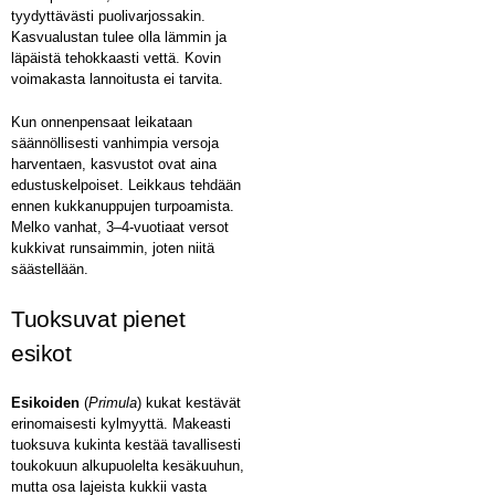
tyydyttävästi puolivarjossakin.
Kasvualustan tulee olla lämmin ja
läpäistä tehokkaasti vettä. Kovin
voimakasta lannoitusta ei tarvita.
Kun onnenpensaat leikataan
säännöllisesti vanhimpia versoja
harventaen, kasvustot ovat aina
edustuskelpoiset. Leikkaus tehdään
ennen kukkanuppujen turpoamista.
Melko vanhat, 3–4-vuotiaat versot
kukkivat runsaimmin, joten niitä
säästellään.
Tuoksuvat pienet
esikot
Esikoiden
(
Primula
) kukat kestävät
erinomaisesti kylmyyttä. Makeasti
tuoksuva kukinta kestää tavallisesti
toukokuun alkupuolelta kesäkuuhun,
mutta osa lajeista kukkii vasta