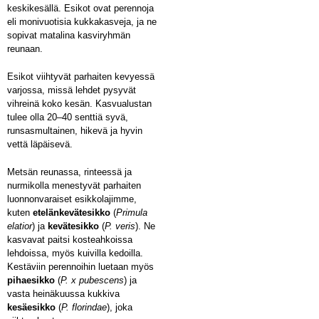
keskikesällä. Esikot ovat perennoja
eli monivuotisia kukkakasveja, ja ne
sopivat matalina kasviryhmän
reunaan.
Esikot viihtyvät parhaiten kevyessä
varjossa, missä lehdet pysyvät
vihreinä koko kesän. Kasvualustan
tulee olla 20–40 senttiä syvä,
runsasmultainen, hikevä ja hyvin
vettä läpäisevä.
Metsän reunassa, rinteessä ja
nurmikolla menestyvät parhaiten
luonnonvaraiset esikkolajimme,
kuten
etelänkevätesikko
(
Primula
elatior
) ja
kevätesikko
(
P. veris
). Ne
kasvavat paitsi kosteahkoissa
lehdoissa, myös kuivilla kedoilla.
Kestäviin perennoihin luetaan myös
pihaesikko
(
P. x pubescens
) ja
vasta heinäkuussa kukkiva
kesäesikko
(
P. florindae
), joka