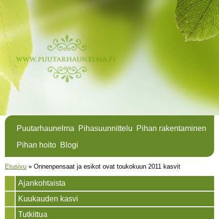
Hyppää
pääsisältöön
Puutarhaunelma
Pihasuunnittelu
Pihan rakentaminen
Pihan hoito
Blogi
Olet täällä
Etusivu
»
Onnenpensaat ja esikot ovat toukokuun 2011 kasvit
Ajankohtaista
Kuukauden kasvi
Tutkittua