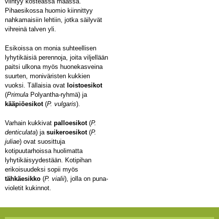
viihtyy kosteassa maassa.
Pihaesikossa huomio kiinnittyy
nahkamaisiin lehtiin, jotka säilyvät
vihreinä talven yli.
Esikoissa on monia suhteellisen
lyhytikäisiä perennoja, joita viljellään
paitsi ulkona myös huonekasveina
suurten, moniväristen kukkien
vuoksi. Tällaisia ovat
loistoesikot
(
Primula
Polyantha-ryhmä) ja
kääpiöesikot
(
P. vulgaris
).
Varhain kukkivat
palloesikot
(
P.
denticulata
) ja
suikeroesikot
(
P.
juliae
) ovat suosittuja
kotipuutarhoissa huolimatta
lyhytikäisyydestään. Kotipihan
erikoisuudeksi sopii myös
tähkäesikko
(
P. vialii
), jolla on puna-
violetit kukinnot.