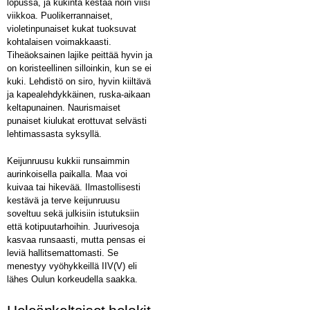
lopussa, ja kukinta kestää noin viisi
viikkoa. Puolikerrannaiset,
violetinpunaiset kukat tuoksuvat
kohtalaisen voimakkaasti.
Tiheäoksainen lajike peittää hyvin ja
on koristeellinen silloinkin, kun se ei
kuki. Lehdistö on siro, hyvin kiiltävä
ja kapealehdykkäinen, ruska-aikaan
keltapunainen. Naurismaiset
punaiset kiulukat erottuvat selvästi
lehtimassasta syksyllä.
Keijunruusu kukkii runsaimmin
aurinkoisella paikalla. Maa voi
kuivaa tai hikevää. Ilmastollisesti
kestävä ja terve keijunruusu
soveltuu sekä julkisiin istutuksiin
että kotipuutarhoihin. Juurivesoja
kasvaa runsaasti, mutta pensas ei
leviä hallitsemattomasti. Se
menestyy vyöhykkeillä I­IV(V) eli
lähes Oulun korkeudella saakka.