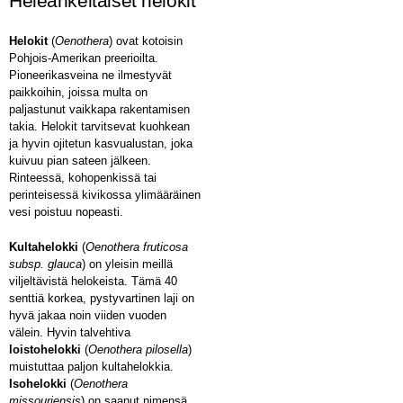
Heleänkeltaiset helokit
Helokit
(
Oenothera
) ovat kotoisin
Pohjois-Amerikan preerioilta.
Pioneerikasveina ne ilmestyvät
paikkoihin, joissa multa on
paljastunut vaikkapa rakentamisen
takia. Helokit tarvitsevat kuohkean
ja hyvin ojitetun kasvualustan, joka
kuivuu pian sateen jälkeen.
Rinteessä, kohopenkissä tai
perinteisessä kivikossa ylimääräinen
vesi poistuu nopeasti.
Kultahelokki
(
Oenothera fruticosa
subsp. glauca
) on yleisin meillä
viljeltävistä helokeista. Tämä 40
senttiä korkea, pystyvartinen laji on
hyvä jakaa noin viiden vuoden
välein. Hyvin talvehtiva
loistohelokki
(
Oenothera pilosella
)
muistuttaa paljon kultahelokkia.
Isohelokki
(
Oenothera
missouriensis
) on saanut nimensä