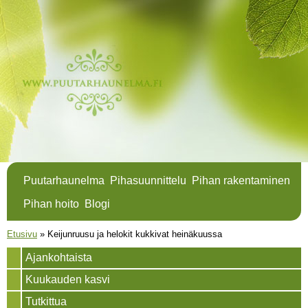
Hyppää
pääsisältöön
Puutarhaunelma
Pihasuunnittelu
Pihan rakentaminen
Pihan hoito
Blogi
Olet täällä
Etusivu
»
Keijunruusu ja helokit kukkivat heinäkuussa
Ajankohtaista
Kuukauden kasvi
Tutkittua