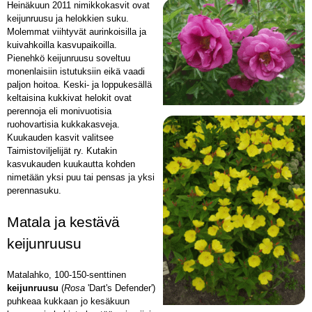
Heinäkuun 2011 nimikkokasvit ovat
keijunruusu ja helokkien suku.
Molemmat viihtyvät aurinkoisilla ja
kuivahkoilla kasvupaikoilla.
Pienehkö keijunruusu soveltuu
monenlaisiin istutuksiin eikä vaadi
paljon hoitoa. Keski- ja loppukesällä
keltaisina kukkivat helokit ovat
perennoja eli monivuotisia
ruohovartisia kukkakasveja.
Kuukauden kasvit valitsee
Taimistoviljelijät ry. Kutakin
kasvukauden kuukautta kohden
nimetään yksi puu tai pensas ja yksi
perennasuku.
Matala ja kestävä
keijunruusu
Matalahko, 100­-150-senttinen
keijunruusu
(
Rosa
'Dart's Defender')
puhkeaa kukkaan jo kesäkuun