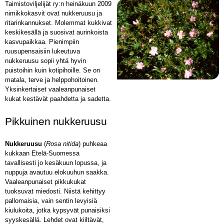
Taimistoviljelijät ry:n heinäkuun 2009
nimikkokasvit ovat nukkeruusu ja
ritarinkannukset. Molemmat kukkivat
keskikesällä ja suosivat aurinkoista
kasvupaikkaa. Pienimpiin
ruusupensaisiin lukeutuva
nukkeruusu sopii yhtä hyvin
puistoihin kuin kotipihoille. Se on
matala, terve ja helppohoitoinen.
Yksinkertaiset vaaleanpunaiset
kukat kestävät paahdetta ja sadetta.
Pikkuinen nukkeruusu
Nukkeruusu
(
Rosa nitida
) puhkeaa
kukkaan Etelä-Suomessa
tavallisesti jo kesäkuun lopussa, ja
nuppuja avautuu elokuuhun saakka.
Vaaleanpunaiset pikkukukat
tuoksuvat miedosti. Niistä kehittyy
pallomaisia, vain sentin levyisiä
kiulukoita, jotka kypsyvät punaisiksi
syyskesällä. Lehdet ovat kiiltävät,