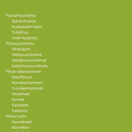
Puutarhaunelma
Ajankohtaista
Kuukauden kasvi
Tutkittua
Usein kysyttyä
Pihasuunnittelu
Pihakäynti
Yleissuunnitelma
Detaljisuunnitelmat
Valaistussuunnittelu
Pihan rakentaminen
Kasvillisuus
Kivirakentaminen
Puurakentaminen
Vesiaiheet
Koneet
Kalusteet
Valaistus
Pihan hoito
Kasvialueet
Nurmikko