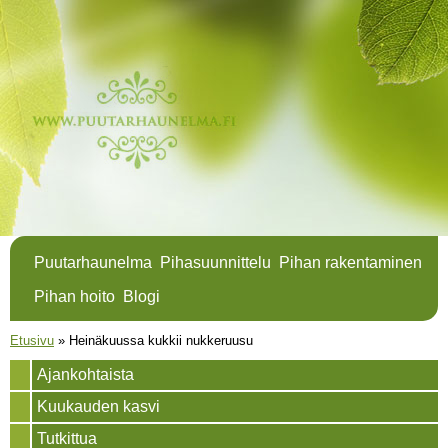
Hyppää
pääsisältöön
Puutarhaunelma
Pihasuunnittelu
Pihan rakentaminen
Pihan hoito
Blogi
Olet täällä
Etusivu
»
Heinäkuussa kukkii nukkeruusu
Ajankohtaista
Kuukauden kasvi
Tutkittua