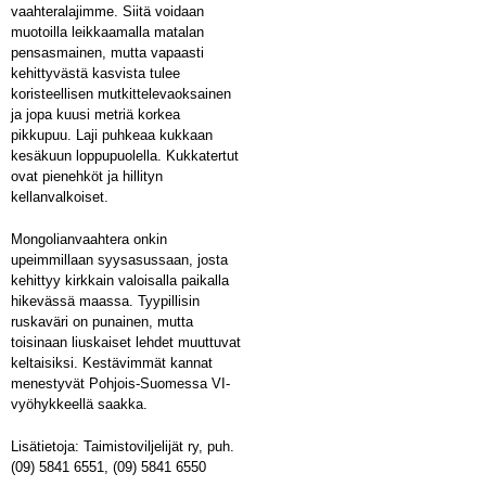
vaahteralajimme. Siitä voidaan
muotoilla leikkaamalla matalan
pensasmainen, mutta vapaasti
kehittyvästä kasvista tulee
koristeellisen mutkittelevaoksainen
ja jopa kuusi metriä korkea
pikkupuu. Laji puhkeaa kukkaan
kesäkuun loppupuolella. Kukkatertut
ovat pienehköt ja hillityn
kellanvalkoiset.
Mongolianvaahtera onkin
upeimmillaan syysasussaan, josta
kehittyy kirkkain valoisalla paikalla
hikevässä maassa. Tyypillisin
ruskaväri on punainen, mutta
toisinaan liuskaiset lehdet muuttuvat
keltaisiksi. Kestävimmät kannat
menestyvät Pohjois-Suomessa VI-
vyöhykkeellä saakka.
Lisätietoja: Taimistoviljelijät ry, puh.
(09) 5841 6551, (09) 5841 6550