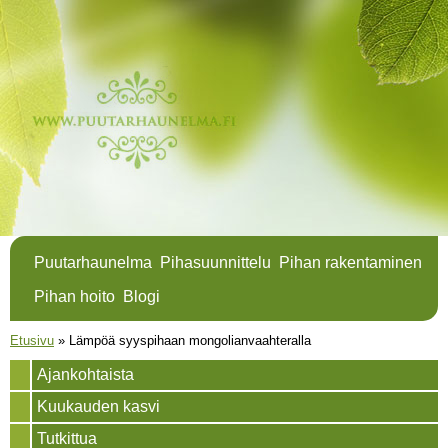
Hyppää
pääsisältöön
Puutarhaunelma
Pihasuunnittelu
Pihan rakentaminen
Pihan hoito
Blogi
Olet täällä
Etusivu
»
Lämpöä syyspihaan mongolianvaahteralla
Ajankohtaista
Kuukauden kasvi
Tutkittua