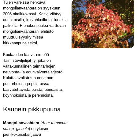
Tulen väreissä hehkuva
mongolianvaahtera on syyskuun
2008 nimikkokasvi. Kasvi viihtyy
aurinkoisilla, kuivahkoilla tai tuoreilla
paikoilla. Pieneksi puuksi varttuvan
mongolianvaahteran lehdistö
muuttuu syyskylmissä
kirkkaanpunaiseksi.
Kuukauden kasvit nimeää
Taimistoviljelijät ry, joka on
valtakunnallinen taimitarhojen
neuvonta- ja edunvalvontajärjestö.
Kuluttajavalistusta annetaan
puutarhoissa ja puistoissa
kasvatettavista puista, pensaista,
köynnöksistä ja perennoista.
Kaunein pikkupuuna
Mongolianvaahtera
(
Acer tataricum
subsp. ginnala
) on yleisin
pienikokoiseksi jäävä