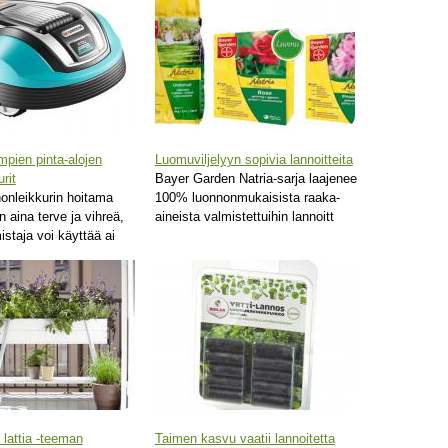
mpien pinta-alojen
Luomuviljelyyn sopivia lannoitteita
urit
Bayer Garden Natria-sarja laajenee
honleikkurin hoitama
100% luonnonmukaisista raaka-
 aina terve ja vihreä,
aineista valmistettuihin lannoitt
istaja voi käyttää ai
 lattia -teeman
Taimen kasvu vaatii lannoitetta