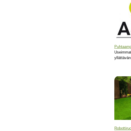
Puhtaamp
Useimmat 
yllättävän
Robottiru