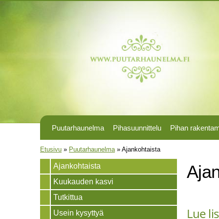
Puutarhaunelma
Pihasuunnittelu
Pihan rakenta
Olet täällä
Etusivu
»
Puutarhaunelma
»
Ajankohtaista
Ajankohtaista
Ajan
Kuukauden kasvi
Tutkittua
Lue li
Usein kysyttyä