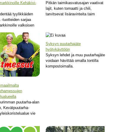
arkkinoille Kehäkivi-
Pitkän taimikasvatusajan vaativat
lajit, kuten tomaatti ja chili,
dentää tyylikkäiden
tarvitsevat lisäravinteita taim
 -tuotteiden sarjaa
rkkinoille valkoisen
Syksyn puutarhajäte
hyötykäyttöön
Syksyn lehdet ja muu puutarhajäte
voidaan hävittää omalla tontilla
kompostoimalla.
 maailmalta
arhamessujen
elualueella
urimman puutarha-alan
, Kevätpuutarha-
leiskoristelualue vie