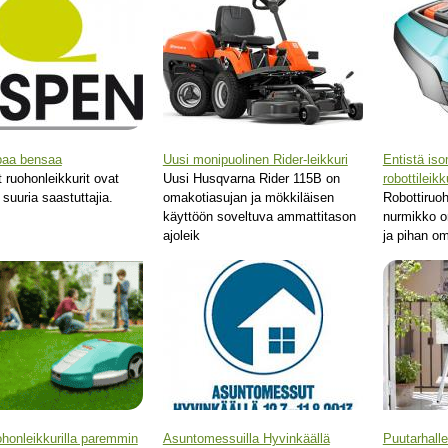
aa bensaa
Uusi monipuolinen Rider-leikkuri
Entistä iso
ruohonleikkurit ovat
Uusi Husqvarna Rider 115B on
robottileikk
 suuria saastuttajia.
omakotiasujan ja mökkiläisen
Robottiruo
käyttöön soveltuva ammattitason
nurmikko on
ajoleik
ja pihan om
ohonleikkurilla paremmin
Asuntomessuilla Hyvinkäällä
Puutarhalle