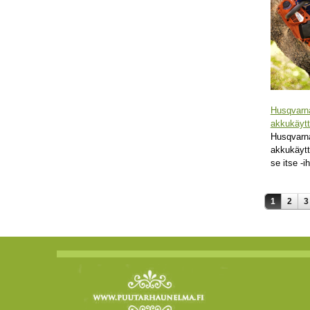
Husqvarn
akkukäytt
Husqvarn
akkukäytt
se itse -i
1
2
3