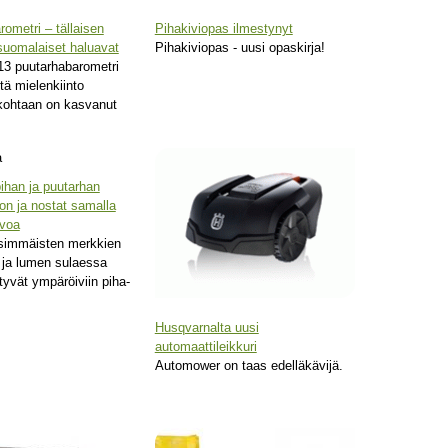
ometri – tällaisen
Pihakiviopas ilmestynyt
suomalaiset haluavat
Pihakiviopas - uusi opaskirja!
3 puutarhabarometri
ttä mielenkiinto
kohtaan on kasvanut
ihan ja puutarhan
on ja nostat samalla
rvoa
simmäisten merkkien
ja lumen sulaessa
rtyvät ympäröiviin piha-
Husqvarnalta uusi
automaattileikkuri
Automower on taas edelläkävijä.