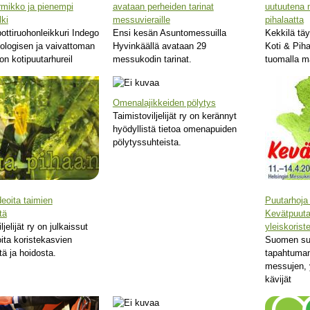
urmikko ja pienempi
avataan perheiden tarinat
uutuutena m
lki
messuvieraille
pihalaatta
ottiruohonleikkuri Indego
Ensi kesän Asuntomessuilla
Kekkilä täy
kologisen ja vaivattoman
Hyvinkäällä avataan 29
Koti & Piha
on kotipuutarhureil
messukodin tarinat.
tuomalla ma
Omenalajikkeiden pölytys
Taimistoviljelijät ry on kerännyt
hyödyllistä tietoa omenapuiden
pölytyssuhteista.
eoita taimien
Puutarhoja
tä
Kevätpuut
ljelijät ry on julkaissut
yleiskorist
oita koristekasvien
Suomen su
tä ja hoidosta.
tapahtuman
messujen, y
kävijät