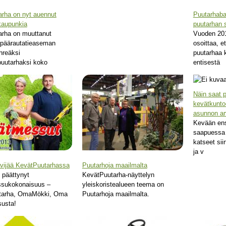
rha on nyt auennut
Puutarhabar
kaupunkia
puutarhan 
arha on muuttanut
Vuoden 201
 päärautatieaseman
osoittaa, e
hreäksi
puutarhaa 
uutarhaksi koko
entisestä
Näin saat p
kevätkunto
asunnon a
Kevään en
saapuessa 
katseet sii
ja v
vijää KevätPuutarhassa
Puutarhoja maailmalta
 päättynyt
KevätPuutarha-näyttelyn
sukokonaisuus –
yleiskoristealueen teema on
tarha, OmaMökki, Oma
Puutarhoja maailmalta.
susta!