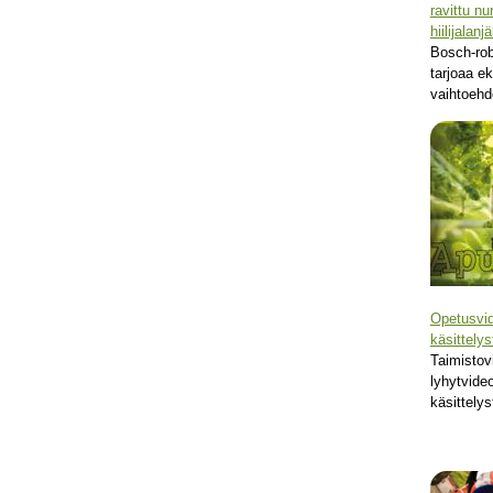
ravittu n
hiilijalanjä
Bosch-rob
tarjoaa e
vaihtoehd
Opetusvid
käsittelys
Taimistovi
lyhytvide
käsittelys