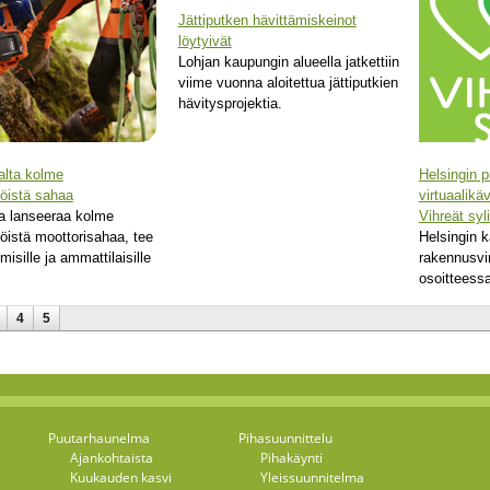
Jättiputken hävittämiskeinot
löytyivät
Lohjan kaupungin alueella jatkettiin
viime vuonna aloitettua jättiputkien
hävitysprojektia.
alta kolme
Helsingin p
öistä sahaa
virtuaalikä
a lanseeraa kolme
Vihreät syli
öistä moottorisahaa, tee
Helsingin 
hmisille ja ammattilaisille
rakennusvir
osoitteess
4
5
Puutarhaunelma
Pihasuunnittelu
Ajankohtaista
Pihakäynti
Kuukauden kasvi
Yleissuunnitelma