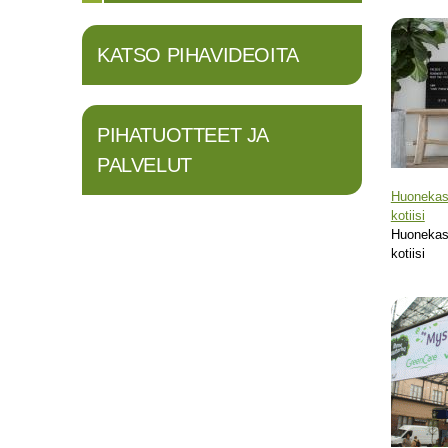
Sivut
KATSO PIHAVIDEOITA
PIHATUOTTEET JA
PALVELUT
Huonekasv
kotiisi
Huonekasv
kotiisi