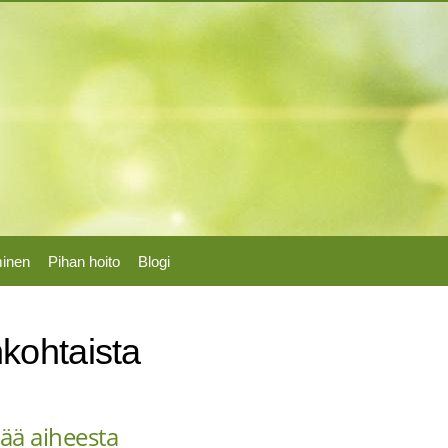
Hyppää
pääsisältöön
minen
Pihan hoito
Blogi
kohtaista
sää aiheesta