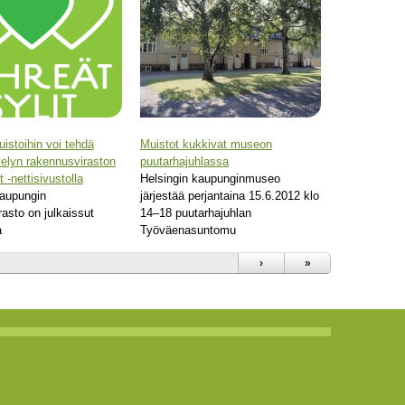
uistoihin voi tehdä
Muistot kukkivat museon
velyn rakennusviraston
puutarhajuhlassa
t -nettisivustolla
Helsingin kaupunginmuseo
kaupungin
järjestää perjantaina 15.6.2012 klo
asto on julkaissut
14–18 puutarhajuhlan
a
Työväenasuntomu
›
»