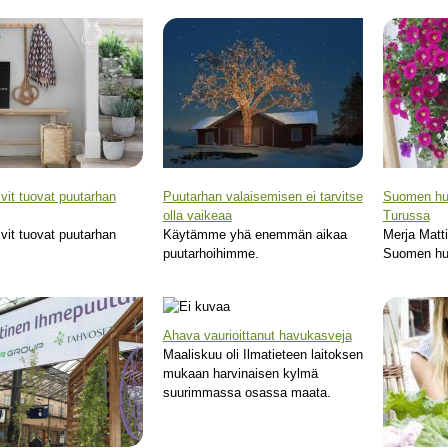
it tuovat puutarhan
Puutarhan valaisemisen ei tarvitse
Suomen hu
olla vaikeaa
Turussa
it tuovat puutarhan
Käytämme yhä enemmän aikaa
Merja Matti
puutarhoihimme.
Suomen hu
Ahava vaurioittanut havukasveja
Maaliskuu oli Ilmatieteen laitoksen
mukaan harvinaisen kylmä
suurimmassa osassa maata.