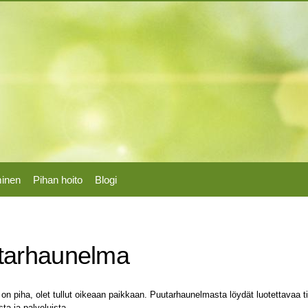
Hyppää
pääsisältöön
minen
Pihan hoito
Blogi
tarhaunelma
 on piha, olet tullut oikeaan paikkaan. Puutarhaunelmasta löydät luotettavaa 
sta ja palveluista.