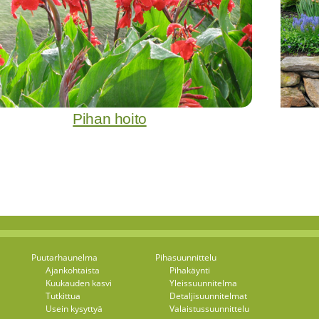
Pihan hoito
Puutarhaunelma
Pihasuunnittelu
Ajankohtaista
Pihakäynti
Kuukauden kasvi
Yleissuunnitelma
Tutkittua
Detaljisuunnitelmat
Usein kysyttyä
Valaistussuunnittelu