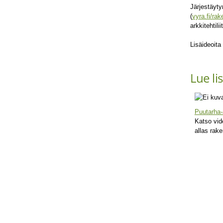
Järjestäyty
(
vyra.fi/ra
arkkitehtili
Lisäideoita
Lue li
Puutarha-
Katso vid
allas rak