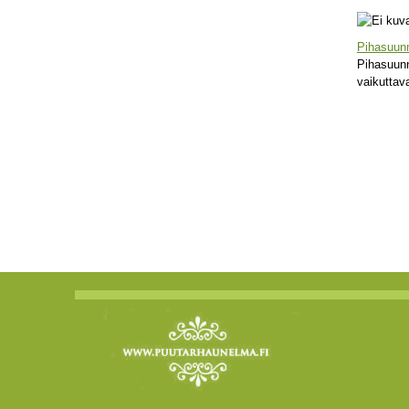
Pihasuunni
Pihasuunn
vaikuttav