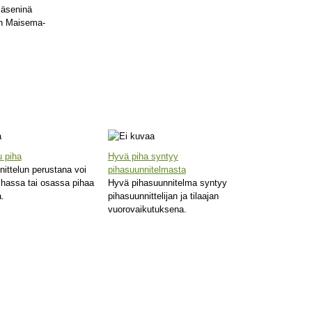
 jäseninä
n Maisema-
u piha
Hyvä piha syntyy
ittelun perustana voi
pihasuunnitelmasta
ihassa tai osassa pihaa
Hyvä pihasuunnitelma syntyy
.
pihasuunnittelijan ja tilaajan
vuorovaikutuksena.