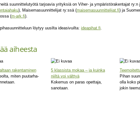
neitä suunnittelutyötä tarjoavia yrityksiä on Viher- ja ympäristörakentajat ry:n
kentajahaku
), Maisemasuunnittelijat ry:ssä (
maisemasuunnittelijat.fi
) ja Suome
itossa (
m-ark.fi
).
 pihasuunnitteluun löytyy uusilta ideasivuilta:
ideapihat.fi
.
sää aiheesta
altaan rakentaminen
5 klassista mokaa – ja kuinka
Teemoitett
eolta, miten puutarha-
niiltä voi välttyä
Pihan suunn
ennetaan.
Kokemus on paras opettaja,
olla koko p
sanotaan.
jokin teema