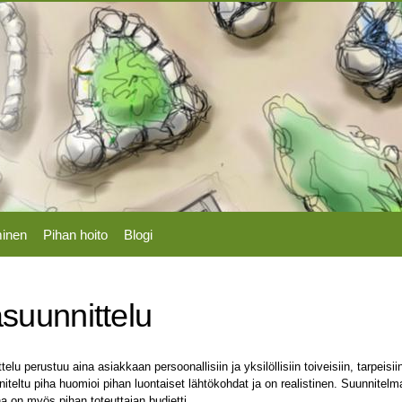
Hyppää
pääsisältöön
minen
Pihan hoito
Blogi
suunnittelu
elu perustuu aina asiakkaan persoonallisiin ja yksilöllisiin toiveisiin, tarpeisii
iteltu piha huomioi pihan luontaiset lähtökohdat ja on realistinen. Suunnitelm
a on myös pihan toteuttajan budjetti.