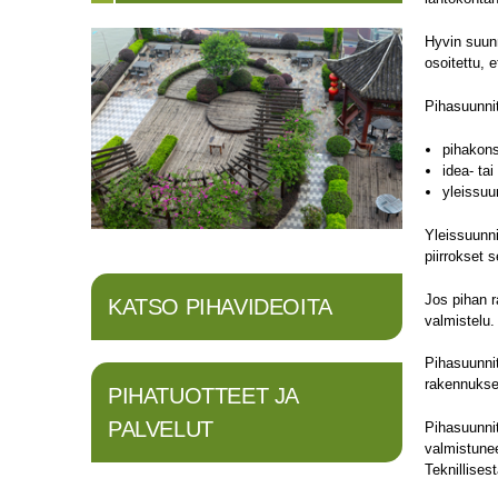
Hyvin suunn
osoitettu, 
Pihasuunnit
pihakons
idea- ta
yleissuu
Yleissuunni
piirrokset 
Jos pihan r
KATSO PIHAVIDEOITA
valmistelu.
Pihasuunnit
rakennukse
PIHATUOTTEET JA
PALVELUT
Pihasuunni
valmistunee
Teknillises