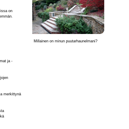
sissa on
enemmän.
Millainen on minun puutarhaunelmani?
mat ja -
jojen
la merkittynä
sta
ekä