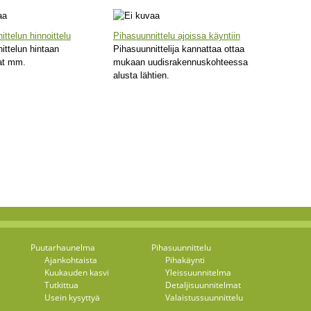
ttelun hinnoittelu
Pihasuunnittelu ajoissa käyntiin
ittelun hintaan
Pihasuunnittelija kannattaa ottaa
at mm.
mukaan uudisrakennuskohteessa
alusta lähtien.
Puutarhaunelma
Pihasuunnittelu
Ajankohtaista
Pihakäynti
Kuukauden kasvi
Yleissuunnitelma
Tutkittua
Detaljisuunnitelmat
Usein kysyttyä
Valaistussuunnittelu