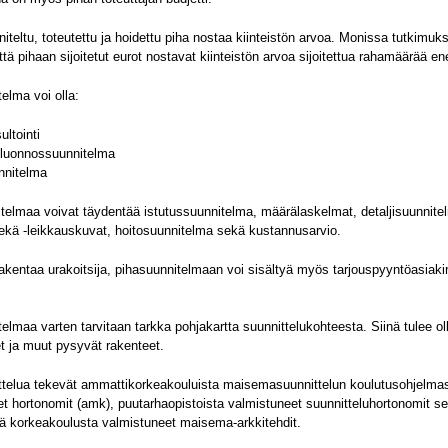
iteltu, toteutettu ja hoidettu piha nostaa kiinteistön arvoa. Monissa tutkimuk
että pihaan sijoitetut eurot nostavat kiinteistön arvoa sijoitettua rahamäärää 
elma voi olla:
ultointi
i luonnossuunnitelma
nnitelma
telmaa voivat täydentää istutussuunnitelma, määrälaskelmat, detaljisuunnitel
sekä -leikkauskuvat, hoitosuunnitelma sekä kustannusarvio.
akentaa urakoitsija, pihasuunnitelmaan voi sisältyä myös tarjouspyyntöasiakir
elmaa varten tarvitaan tarkka pohjakartta suunnittelukohteesta. Siinä tulee ol
t ja muut pysyvät rakenteet.
ttelua tekevät ammattikorkeakouluista maisemasuunnittelun koulutusohjelma
t hortonomit (amk), puutarhaopistoista valmistuneet suunnitteluhortonomit s
tä korkeakoulusta valmistuneet maisema-arkkitehdit.