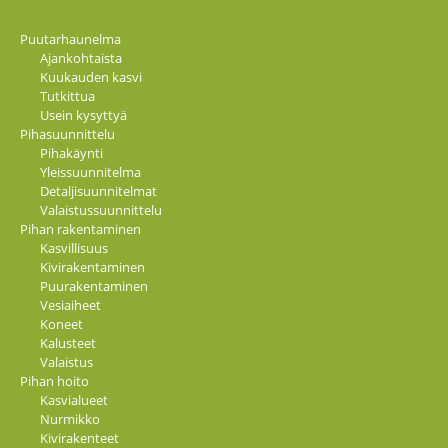
Puutarhaunelma
Ajankohtaista
Kuukauden kasvi
Tutkittua
Usein kysyttyä
Pihasuunnittelu
Pihakäynti
Yleissuunnitelma
Detaljisuunnitelmat
Valaistussuunnittelu
Pihan rakentaminen
Kasvillisuus
Kivirakentaminen
Puurakentaminen
Vesiaiheet
Koneet
Kalusteet
Valaistus
Pihan hoito
Kasvialueet
Nurmikko
Kivirakenteet