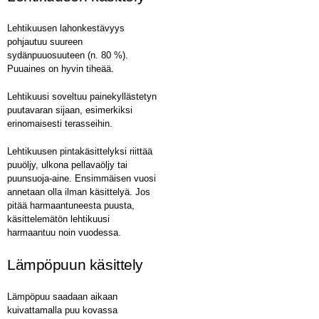
Lehtikuusen lahonkestävyys
pohjautuu suureen
sydänpuuosuuteen (n. 80 %).
Puuaines on hyvin tiheää.
Lehtikuusi soveltuu painekyllästetyn
puutavaran sijaan, esimerkiksi
erinomaisesti terasseihin.
Lehtikuusen pintakäsittelyksi riittää
puuöljy, ulkona pellavaöljy tai
puunsuoja-aine. Ensimmäisen vuosi
annetaan olla ilman käsittelyä. Jos
pitää harmaantuneesta puusta,
käsittelemätön lehtikuusi
harmaantuu noin vuodessa.
Lämpöpuun käsittely
Lämpöpuu saadaan aikaan
kuivattamalla puu kovassa