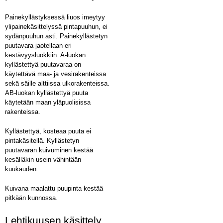
Painekyllästyksessä liuos imeytyy
ylipainekäsittelyssä pintapuuhun, ei
sydänpuuhun asti. Painekyllästetyn
puutavara jaotellaan eri
kestävyysluokkiin. A-luokan
kyllästettyä puutavaraa on
käytettävä maa- ja vesirakenteissa
sekä säille alttiissa ulkorakenteissa.
AB-luokan kyllästettyä puuta
käytetään maan yläpuolisissa
rakenteissa.
Kyllästettyä, kosteaa puuta ei
pintakäsitellä. Kyllästetyn
puutavaran kuivuminen kestää
kesälläkin usein vähintään
kuukauden.
Kuivana maalattu puupinta kestää
pitkään kunnossa.
Lehtikuusen käsittely