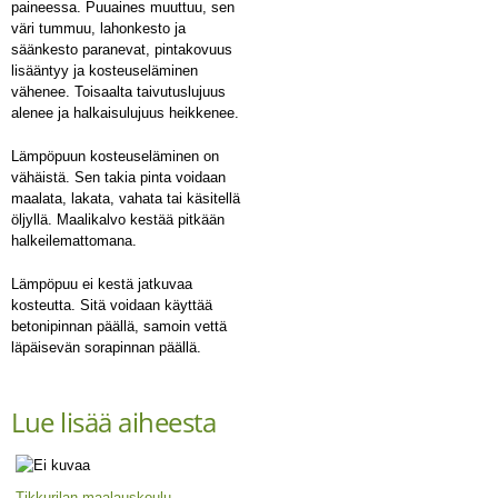
paineessa. Puuaines muuttuu, sen
väri tummuu, lahonkesto ja
säänkesto paranevat, pintakovuus
lisääntyy ja kosteuseläminen
vähenee. Toisaalta taivutuslujuus
alenee ja halkaisulujuus heikkenee.
Lämpöpuun kosteuseläminen on
vähäistä. Sen takia pinta voidaan
maalata, lakata, vahata tai käsitellä
öljyllä. Maalikalvo kestää pitkään
halkeilemattomana.
Lämpöpuu ei kestä jatkuvaa
kosteutta. Sitä voidaan käyttää
betonipinnan päällä, samoin vettä
läpäisevän sorapinnan päällä.
Lue lisää aiheesta
Tikkurilan maalauskoulu