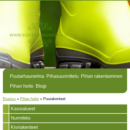
Hyppää
pääsisältöön
Puutarhaunelma
Pihasuunnittelu
Pihan rakentaminen
Pihan hoito
Blogi
Olet täällä
Etusivu
»
Pihan hoito
»
Puurakenteet
Kasvialueet
Nurmikko
Kivirakenteet