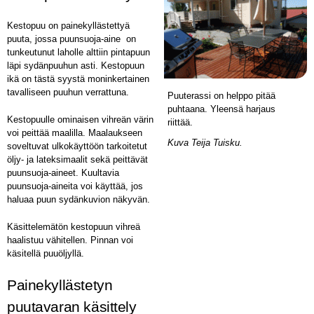
Kestopuu on painekyllästettyä
puuta, jossa puunsuoja-aine on
tunkeutunut laholle alttiin pintapuun
läpi sydänpuuhun asti. Kestopuun
ikä on tästä syystä moninkertainen
tavalliseen puuhun verrattuna.
Puuterassi on helppo pitää
puhtaana. Yleensä harjaus
Kestopuulle ominaisen vihreän värin
riittää.
voi peittää maalilla. Maalaukseen
Kuva Teija Tuisku.
soveltuvat ulkokäyttöön tarkoitetut
öljy- ja lateksimaalit sekä peittävät
puunsuoja-aineet. Kuultavia
puunsuoja-aineita voi käyttää, jos
haluaa puun sydänkuvion näkyvän.
Käsittelemätön kestopuun vihreä
haalistuu vähitellen. Pinnan voi
käsitellä puuöljyllä.
Painekyllästetyn
puutavaran käsittely