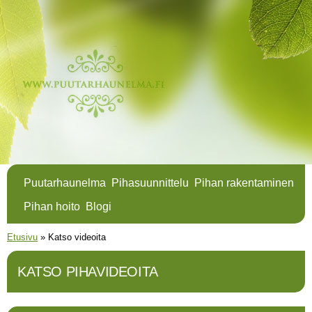
Hyppää
pääsisältöön
Puutarhaunelma
Pihasuunnittelu
Pihan rakentaminen
Pihan hoito
Blogi
Olet täällä
Etusivu
»
Katso videoita
KATSO PIHAVIDEOITA