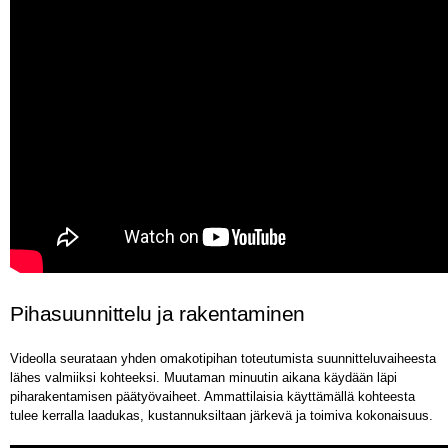
Pihasuunnittelu ja rakentaminen
Videolla seurataan yhden omakotipihan toteutumista suunnitteluvaiheesta
lähes valmiiksi kohteeksi. Muutaman minuutin aikana käydään läpi
piharakentamisen päätyövaiheet. Ammattilaisia käyttämällä kohteesta
tulee kerralla laadukas, kustannuksiltaan järkevä ja toimiva kokonaisuus.