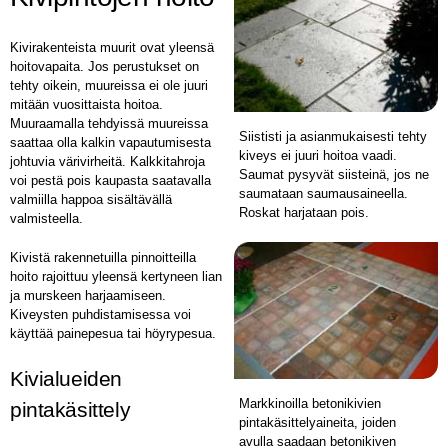
Kivirakenteista muurit ovat yleensä
hoitovapaita. Jos perustukset on
tehty oikein, muureissa ei ole juuri
mitään vuosittaista hoitoa.
Muuraamalla tehdyissä muureissa
Siististi ja asianmukaisesti tehty
saattaa olla kalkin vapautumisesta
kiveys ei juuri hoitoa vaadi.
johtuvia värivirheitä. Kalkkitahroja
Saumat pysyvät siisteinä, jos ne
voi pestä pois kaupasta saatavalla
saumataan saumausaineella.
valmiilla happoa sisältävällä
Roskat harjataan pois.
valmisteella.
Kivistä rakennetuilla pinnoitteilla
hoito rajoittuu yleensä kertyneen lian
ja murskeen harjaamiseen.
Kiveysten puhdistamisessa voi
käyttää painepesua tai höyrypesua.
Kivialueiden
Markkinoilla betonikivien
pintakäsittely
pintakäsittelyaineita, joiden
avulla saadaan betonikiven