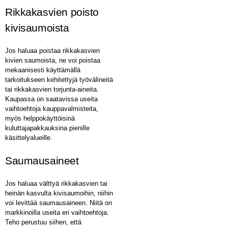
Rikkakasvien poisto
kivisaumoista
Jos haluaa poistaa rikkakasvien
kivien saumoista, ne voi poistaa
mekaanisesti käyttämällä
tarkoitukseen kehitettyjä työvälineitä
tai rikkakasvien torjunta-aineita.
Kaupassa on saatavissa useita
vaihtoehtoja kauppavalmisteita,
myös helppokäyttöisinä
kuluttajapakkauksina pienille
käsittelyalueille.
Saumausaineet
Jos haluaa välttyä rikkakasvien tai
heinän kasvulta kivisaumoihin, niihin
voi levittää saumausaineen. Niitä on
markkinoilla useita eri vaihtoehtoja.
Teho perustuu siihen, että