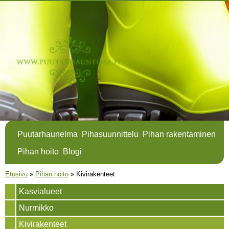
Hyppää
pääsisältöön
Puutarhaunelma
Pihasuunnittelu
Pihan rakentaminen
Pihan hoito
Blogi
Olet täällä
Etusivu
»
Pihan hoito
»
Kivirakenteet
Kasvialueet
Nurmikko
Kivirakenteet