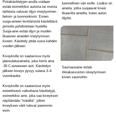
Pintakäsittelyjen avulla voidaan
luonnollinen väri esille. Lisäksi on
estää esimerkiksi autosta tai muista
aineita, jotka suojaavat kiveä
laitteista valuvan öljyn imeytyminen
likaavilta aineilta, kuten auton
betoni- ja luonnonkiviin. Ennen
öljyltä.
suoja-aineen levittämistä käsiteltävä
pinnoite puhdistetaan huolella.
Suoja-aine estää öljyn ja muiden
likaavien aineiden imeytymisen
kiveen. Käsittely pitää uusia kahden
vuoden jälkeen.
Kiveyksille on saatavissa myös
jäänsulatusaineita, joka toimii aina
-30 C-asteeseen asti. Käsittelyn
Saumausaine estää
jälkeen kiveys pysyy sulana 3–4
rikkakasvuston iskeytymisen
vuorokautta.
kivien saumoihin.
Kiveyksille on saatavissa myös
esteettisesti vaikuttavia käsittelyjä,
esimerkiksi aine, joka saa kiveyksen
näyttämään ”märältä”, jolloin
kiveyksen värit tulevat paremmin
esiin.