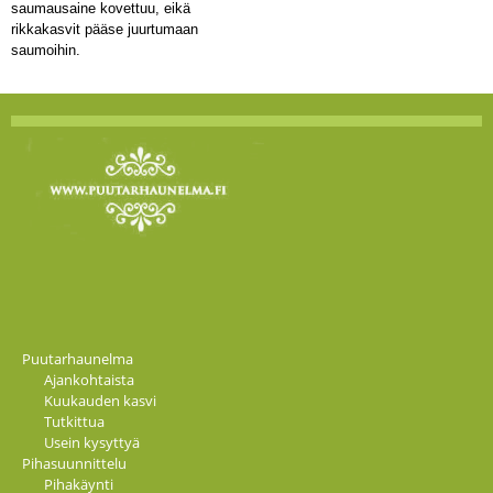
saumausaine kovettuu, eikä
rikkakasvit pääse juurtumaan
saumoihin.
Puutarhaunelma
Ajankohtaista
Kuukauden kasvi
Tutkittua
Usein kysyttyä
Pihasuunnittelu
Pihakäynti