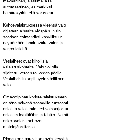
mekaaninen, ajastimella tai
automaattinen, esimerkiksi
hämäräkytkimellä varustettu.
Kohdevalaistuksessa yleensä valo
ohjataan alhaalta ylöspäin. Näin
saadaan esimerkiksi kasvillisuus
näyttämään jännittävältä valon ja
varjon leikiltä.
Vesiaiheet ovat kiitollisia
valaistuskohteita. Valo voi olla
sijoitettu veteen tai veden päälle.
Vesiaiheisiin sopii hyvin värilllinen
valo.
Omakotipihan koristevalaistukseen
on tänä päivänä saatavilla runsaasti
erilaisia valaisimia, led-valosarjoista
erilaisiin kynttilöihin ja tähtiin. Nämä
erikoisvalaisimet ovat
matalajännitteisiä.
Pihaan on saatavissa myös kevyitä,