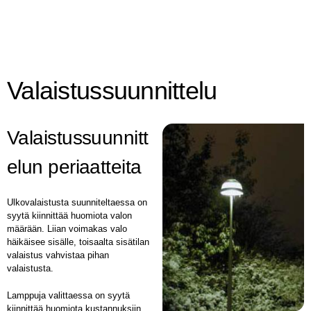
Valaistussuunnittelu
Valaistussuunnitt
elun periaatteita
Ulkovalaistusta suunniteltaessa on
syytä kiinnittää huomiota valon
määrään. Liian voimakas valo
häikäisee sisälle, toisaalta sisätilan
valaistus vahvistaa pihan
valaistusta.
Lamppuja valittaessa on syytä
kiinnittää huomiota kustannuksiin.