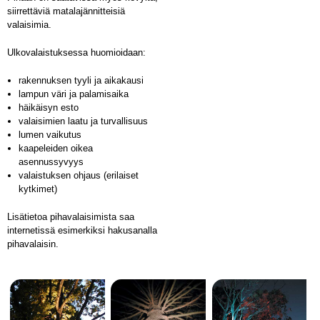
siirrettäviä matalajännitteisiä
valaisimia.
Ulkovalaistuksessa huomioidaan:
rakennuksen tyyli ja aikakausi
lampun väri ja palamisaika
häikäisyn esto
valaisimien laatu ja turvallisuus
lumen vaikutus
kaapeleiden oikea
asennussyvyys
valaistuksen ohjaus (erilaiset
kytkimet)
Lisätietoa pihavalaisimista saa
internetissä esimerkiksi hakusanalla
pihavalaisin.