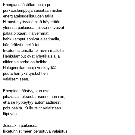
Energiansäästölamppuja ja
purkauslamppuja suositaan niiden
energiataloudellisuuden takia.
Hitaasti syttyvinä niitä käytetään
yleensä paikoissa, joissa ne voivat
palaa pitkään. Halvemmat
hehkulamput sopivat ajastimella,
hämäräkytkimellä tai
liiketunnistemalla toimiviin malleihin.
Hehkulamput ovat lyhytikäisiä ja
niiden valoteho on heikko.
Halogeenilamppuja voi käyttää
puutarhan yksityiskohtien
valaisemiseen.
Energiaa säästyy, kun osa
pihavalaistuksesta asennetaan niin,
että se kytkeytyy automaattisesti
pois päältä. Kulkureitit valaistaan
läpi yön.
Joissakin paikoissa
liiketunnistimeen perustuva valaistus