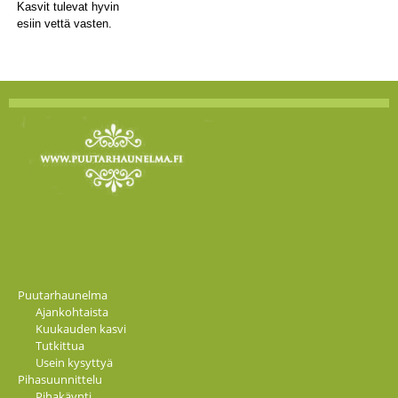
Kasvit tulevat hyvin
esiin vettä vasten.
Puutarhaunelma
Ajankohtaista
Kuukauden kasvi
Tutkittua
Usein kysyttyä
Pihasuunnittelu
Pihakäynti