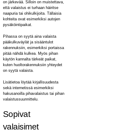
on järkevää. Silloin on muistettava,
että valaistus ei turhaan häiritse
naapuria tai ohikulkijoita. Tällaisia
kohteita ovat esimerkiksi autojen
pysäköintipaikat.
Pihassa on syytä aina valaista
pääkulkuväylät ja sisääntulot
rakennuksiin, esimerkiksi portaissa
pitää nähdä kulkea. Myös pihan
käytön kannalta tärkeät paikat,
kuten huoltorakennuksiin yhteydet
on syytä valaista.
Lisätietoa löytää kirjallisuudesta
sekä internetissä esimerkiksi
hakusanoilla pihavalaistus tai pihan
valaistussuunnittelu.
Sopivat
valaisimet