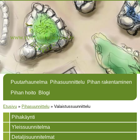
Hyppää
pääsisältöön
Puutarhaunelma
Pihasuunnittelu
Pihan rakentaminen
Pihan hoito
Blogi
Olet täällä
Etusivu
»
Pihasuunnittelu
»
Valaistussuunnittelu
Pihakäynti
Yleissuunnitelma
Detaljisuunnitelmat