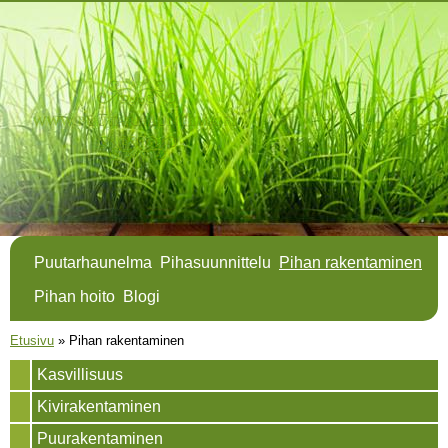
Hyppää
pääsisältöön
Puutarhaunelma
Pihasuunnittelu
Pihan rakentaminen
Pihan hoito
Blogi
Olet täällä
Etusivu
»
Pihan rakentaminen
Kasvillisuus
Kivirakentaminen
Puurakentaminen