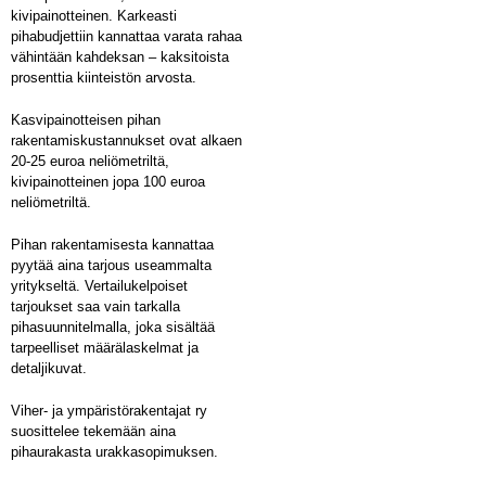
kivipainotteinen. Karkeasti
pihabudjettiin kannattaa varata rahaa
vähintään kahdeksan – kaksitoista
prosenttia kiinteistön arvosta.
Kasvipainotteisen pihan
rakentamiskustannukset ovat alkaen
20-25 euroa neliömetriltä,
kivipainotteinen jopa 100 euroa
neliömetriltä.
Pihan rakentamisesta kannattaa
pyytää aina tarjous useammalta
yritykseltä. Vertailukelpoiset
tarjoukset saa vain tarkalla
pihasuunnitelmalla, joka sisältää
tarpeelliset määrälaskelmat ja
detaljikuvat.
Viher- ja ympäristörakentajat ry
suosittelee tekemään aina
pihaurakasta urakkasopimuksen.