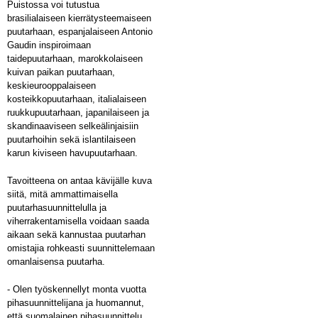
Puistossa voi tutustua
brasilialaiseen kierrätysteemaiseen
puutarhaan, espanjalaiseen Antonio
Gaudin inspiroimaan
taidepuutarhaan, marokkolaiseen
kuivan paikan puutarhaan,
keskieurooppalaiseen
kosteikkopuutarhaan, italialaiseen
ruukkupuutarhaan, japanilaiseen ja
skandinaaviseen selkeälinjaisiin
puutarhoihin sekä islantilaiseen
karun kiviseen havupuutarhaan.
Tavoitteena on antaa kävijälle kuva
siitä, mitä ammattimaisella
puutarhasuunnittelulla ja
viherrakentamisella voidaan saada
aikaan sekä kannustaa puutarhan
omistajia rohkeasti suunnittelemaan
omanlaisensa puutarha.
- Olen työskennellyt monta vuotta
pihasuunnittelijana ja huomannut,
että suomalainen pihasuunnittelu