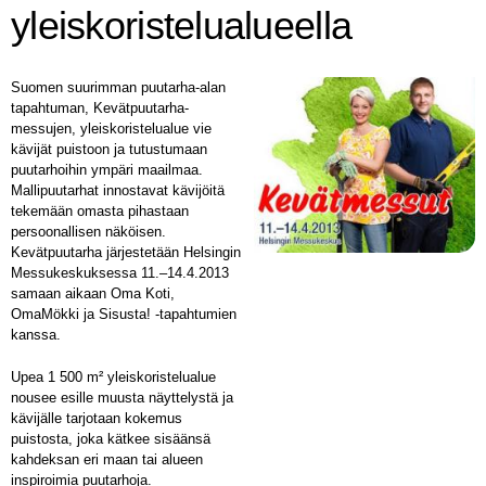
yleiskoristelualueella
Suomen suurimman puutarha-alan
tapahtuman, Kevätpuutarha-
messujen, yleiskoristelualue vie
kävijät puistoon ja tutustumaan
puutarhoihin ympäri maailmaa.
Mallipuutarhat innostavat kävijöitä
tekemään omasta pihastaan
persoonallisen näköisen.
Kevätpuutarha järjestetään Helsingin
Messukeskuksessa 11.–14.4.2013
samaan aikaan Oma Koti,
OmaMökki ja Sisusta! -tapahtumien
kanssa.
Upea 1 500 m² yleiskoristelualue
nousee esille muusta näyttelystä ja
kävijälle tarjotaan kokemus
puistosta, joka kätkee sisäänsä
kahdeksan eri maan tai alueen
inspiroimia puutarhoja.