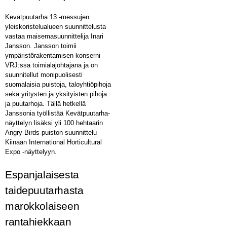
Kevätpuutarha 13 -messujen
yleiskoristelualueen suunnittelusta
vastaa maisemasuunnittelija Inari
Jansson. Jansson toimii
ympäristörakentamisen konserni
VRJ:ssa toimialajohtajana ja on
suunnitellut monipuolisesti
suomalaisia puistoja, taloyhtiöpihoja
sekä yritysten ja yksityisten pihoja
ja puutarhoja. Tällä hetkellä
Janssonia työllistää Kevätpuutarha-
näyttelyn lisäksi yli 100 hehtaarin
Angry Birds-puiston suunnittelu
Kiinaan International Horticultural
Expo -näyttelyyn.
Espanjalaisesta
taidepuutarhasta
marokkolaiseen
rantahiekkaan