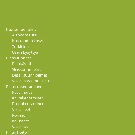
Puutarhaunelma
Ajankohtaista
Kuukauden kasvi
Tutkittua
Usein kysyttyä
Pihasuunnittelu
Pihakäynti
Yleissuunnitelma
Detaljisuunnitelmat
Valaistussuunnittelu
Pihan rakentaminen
Kasvillisuus
Kivirakentaminen
Puurakentaminen
Vesiaiheet
Koneet
Kalusteet
Valaistus
Pihan hoito