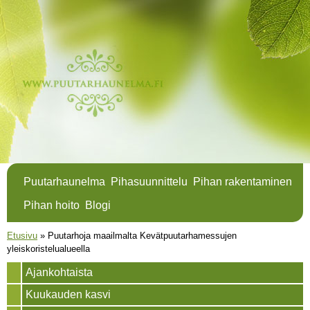
Hyppää
pääsisältöön
Puutarhaunelma
Pihasuunnittelu
Pihan rakentaminen
Pihan hoito
Blogi
Olet täällä
Etusivu
»
Puutarhoja maailmalta Kevätpuutarhamessujen
yleiskoristelualueella
Ajankohtaista
Kuukauden kasvi