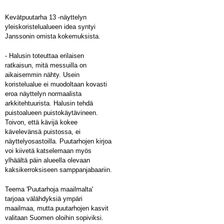
Kevätpuutarha 13 -näyttelyn
yleiskoristelualueen idea syntyi
Janssonin omista kokemuksista.
- Halusin toteuttaa erilaisen
ratkaisun, mitä messuilla on
aikaisemmin nähty. Usein
koristelualue ei muodoltaan kovasti
eroa näyttelyn normaalista
arkkitehtuurista. Halusin tehdä
puistoalueen puistokäytävineen.
Toivon, että kävijä kokee
kävelevänsä puistossa, ei
näyttelyosastoilla. Puutarhojen kirjoa
voi kiivetä katselemaan myös
ylhäältä päin alueella olevaan
kaksikerroksiseen samppanjabaariin.
Teema 'Puutarhoja maailmalta'
tarjoaa välähdyksiä ympäri
maailmaa, mutta puutarhojen kasvit
valitaan Suomen oloihin sopiviksi.