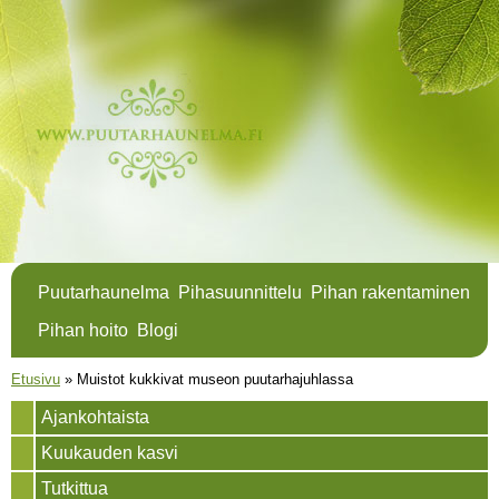
Hyppää
pääsisältöön
Puutarhaunelma
Pihasuunnittelu
Pihan rakentaminen
Pihan hoito
Blogi
Olet täällä
Etusivu
»
Muistot kukkivat museon puutarhajuhlassa
Ajankohtaista
Kuukauden kasvi
Tutkittua