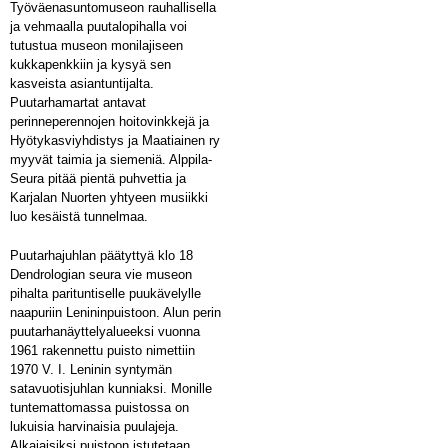
Työväenasuntomuseon rauhallisella
ja vehmaalla puutalopihalla voi
tutustua museon monilajiseen
kukkapenkkiin ja kysyä sen
kasveista asiantuntijalta.
Puutarhamartat antavat
perinneperennojen hoitovinkkejä ja
Hyötykasviyhdistys ja Maatiainen ry
myyvät taimia ja siemeniä. Alppila-
Seura pitää pientä puhvettia ja
Karjalan Nuorten yhtyeen musiikki
luo kesäistä tunnelmaa.
Puutarhajuhlan päätyttyä klo 18
Dendrologian seura vie museon
pihalta parituntiselle puukävelylle
naapuriin Lenininpuistoon. Alun perin
puutarhanäyttelyalueeksi vuonna
1961 rakennettu puisto nimettiin
1970 V. I. Leninin syntymän
satavuotisjuhlan kunniaksi. Monille
tuntemattomassa puistossa on
lukuisia harvinaisia puulajeja.
Alkajaisiksi puistoon istutetaan