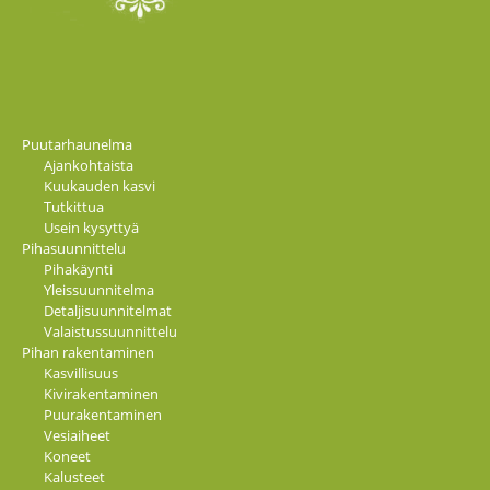
Puutarhaunelma
Ajankohtaista
Kuukauden kasvi
Tutkittua
Usein kysyttyä
Pihasuunnittelu
Pihakäynti
Yleissuunnitelma
Detaljisuunnitelmat
Valaistussuunnittelu
Pihan rakentaminen
Kasvillisuus
Kivirakentaminen
Puurakentaminen
Vesiaiheet
Koneet
Kalusteet