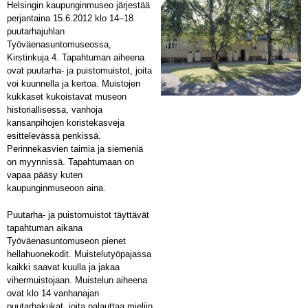
Helsingin kaupunginmuseo järjestää
perjantaina 15.6.2012 klo 14–18
puutarhajuhlan
Työväenasuntomuseossa,
Kirstinkuja 4. Tapahtuman aiheena
ovat puutarha- ja puistomuistot, joita
voi kuunnella ja kertoa. Muistojen
kukkaset kukoistavat museon
historiallisessa, vanhoja
kansanpihojen koristekasveja
esittelevässä penkissä.
Perinnekasvien taimia ja siemeniä
on myynnissä. Tapahtumaan on
vapaa pääsy kuten
kaupunginmuseoon aina.
Puutarha- ja puistomuistot täyttävät
tapahtuman aikana
Työväenasuntomuseon pienet
hellahuonekodit. Muistelutyöpajassa
kaikki saavat kuulla ja jakaa
vihermuistojaan. Muistelun aiheena
ovat klo 14 vanhanajan
puutarhakukat, joita palauttaa mieliin