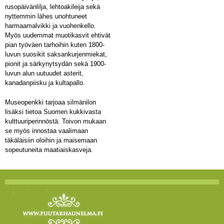
rusopäivänlilja, lehtoakileija sekä
nyttemmin lähes unohtuneet
harmaamalvikki ja vuohenkello.
Myös uudemmat muotikasvit ehtivät
pian työväen tarhoihin kuten 1800-
luvun suosikit saksankurjenmiekat,
pionit ja särkynytsydän sekä 1900-
luvun alun uutuudet asterit,
kanadanpiisku ja kultapallo.
Museopenkki tarjoaa silmänilon
lisäksi tietoa Suomen kukkivasta
kulttuuriperinnöstä. Toivon mukaan
se myös innostaa vaalimaan
täkäläisiin oloihin ja maisemaan
sopeutuneita maatiaiskasveja.