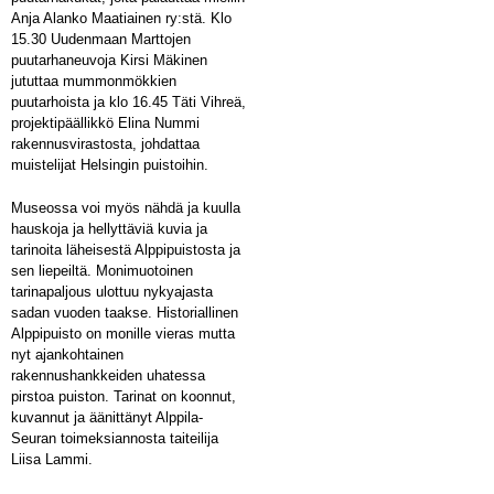
Anja Alanko Maatiainen ry:stä. Klo
15.30 Uudenmaan Marttojen
puutarhaneuvoja Kirsi Mäkinen
jututtaa mummonmökkien
puutarhoista ja klo 16.45 Täti Vihreä,
projektipäällikkö Elina Nummi
rakennusvirastosta, johdattaa
muistelijat Helsingin puistoihin.
Museossa voi myös nähdä ja kuulla
hauskoja ja hellyttäviä kuvia ja
tarinoita läheisestä Alppipuistosta ja
sen liepeiltä. Monimuotoinen
tarinapaljous ulottuu nykyajasta
sadan vuoden taakse. Historiallinen
Alppipuisto on monille vieras mutta
nyt ajankohtainen
rakennushankkeiden uhatessa
pirstoa puiston. Tarinat on koonnut,
kuvannut ja äänittänyt Alppila-
Seuran toimeksiannosta taiteilija
Liisa Lammi.