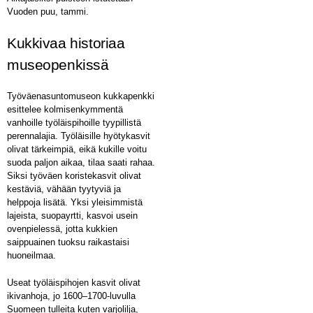
Vuoden puu, tammi.
Kukkivaa historiaa
museopenkissä
Työväenasuntomuseon kukkapenkki
esittelee kolmisenkymmentä
vanhoille työläispihoille tyypillistä
perennalajia. Työläisille hyötykasvit
olivat tärkeimpiä, eikä kukille voitu
suoda paljon aikaa, tilaa saati rahaa.
Siksi työväen koristekasvit olivat
kestäviä, vähään tyytyviä ja
helppoja lisätä. Yksi yleisimmistä
lajeista, suopayrtti, kasvoi usein
ovenpielessä, jotta kukkien
saippuainen tuoksu raikastaisi
huoneilmaa.
Useat työläispihojen kasvit olivat
ikivanhoja, jo 1600–1700-luvulla
Suomeen tulleita kuten varjolilja,