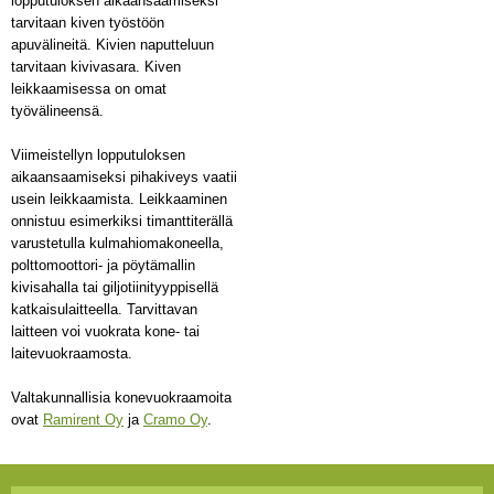
lopputuloksen aikaansaamiseksi
tarvitaan kiven työstöön
apuvälineitä. Kivien naputteluun
tarvitaan kivivasara. Kiven
leikkaamisessa on omat
työvälineensä.
Viimeistellyn lopputuloksen
aikaansaamiseksi pihakiveys vaatii
usein leikkaamista. Leikkaaminen
onnistuu esimerkiksi timanttiterällä
varustetulla kulmahiomakoneella,
polttomoottori- ja pöytämallin
kivisahalla tai giljotiinityyppisellä
katkaisulaitteella. Tarvittavan
laitteen voi vuokrata kone- tai
laitevuokraamosta.
Valtakunnallisia konevuokraamoita
ovat
Ramirent Oy
ja
Cramo Oy
.