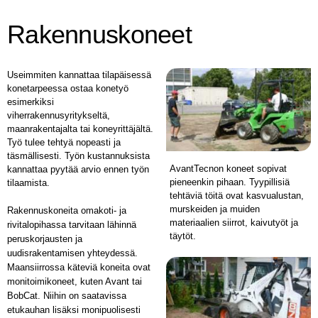
Rakennuskoneet
Useimmiten kannattaa tilapäisessä
konetarpeessa ostaa konetyö
esimerkiksi
viherrakennusyritykseltä,
maanrakentajalta tai koneyrittäjältä.
Työ tulee tehtyä nopeasti ja
täsmällisesti. Työn kustannuksista
AvantTecnon koneet sopivat
kannattaa pyytää arvio ennen työn
pieneenkin pihaan. Tyypillisiä
tilaamista.
tehtäviä töitä ovat kasvualustan,
murskeiden ja muiden
Rakennuskoneita omakoti- ja
materiaalien siirrot, kaivutyöt ja
rivitalopihassa tarvitaan lähinnä
täytöt.
peruskorjausten ja
uudisrakentamisen yhteydessä.
Maansiirrossa käteviä koneita ovat
monitoimikoneet, kuten Avant tai
BobCat. Niihin on saatavissa
etukauhan lisäksi monipuolisesti