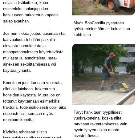
erilaisia lisälaitteita, kuten
esimerkiksi salaojaputken
kaivuuseen tarkoitetun kapean
salaojakauhan.
Myös BobCateilla pystytään
työskentelemään eri kokoisissa
Jos nurmikkoa joutuu uusimaan tai
kohteissa.
kasvualusta tehdään paikalla
olevasta humuksesta ja
maanparannukseen käytettävästä
mullasta ja lannoitteista, maa-
aineksen sekoittamisessa voi
käyttää jyrsintä.
Koneita ei juuri kannata vuokrata,
ellei ole lainkaan kokemusta
koneiden käytöstä. Mutta jos on
tottunut käyttämään esimerkiksi
traktoria, todennäköisesti oppii aika
Täryt hankitaan tyypillisesti
nopeasti hallitsemaan myös
vuokrakoneina, koska niitä
monitoimikonetta.
tarvitaan rakentamisessa vain
hyvin lyhyen aikaa maata
Kivitöitä tehdessä siistin
tiivistettäessä.