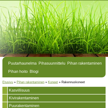
Hyppää
pääsisältöön
Puutarhaunelma
Pihasuunnittelu
Pihan rakentaminen
Pihan hoito
Blogi
Olet täällä
Etusivu
»
Pihan rakentaminen
»
Koneet
»
Rakennuskoneet
Kasvillisuus
Kivirakentaminen
Puurakentaminen