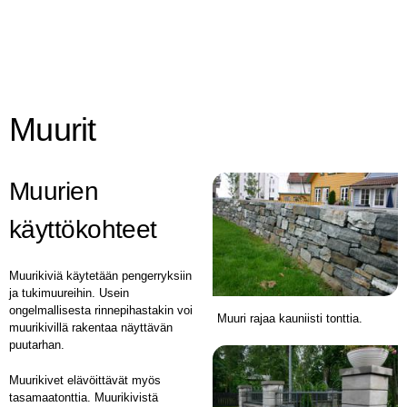
Muurit
Muurien
käyttökohteet
Muurikiviä käytetään pengerryksiin
ja tukimuureihin. Usein
ongelmallisesta rinnepihastakin voi
Muuri rajaa kauniisti tonttia.
muurikivillä rakentaa näyttävän
puutarhan.
Muurikivet elävöittävät myös
tasamaatonttia. Muurikivistä