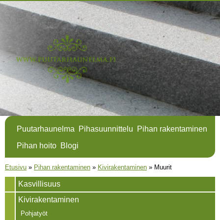
Hyppää
pääsisältöön
Puutarhaunelma
Pihasuunnittelu
Pihan rakentaminen
Pihan hoito
Blogi
Olet täällä
Etusivu
»
Pihan rakentaminen
»
Kivirakentaminen
»
Muurit
Kasvillisuus
Kivirakentaminen
Pohjatyöt