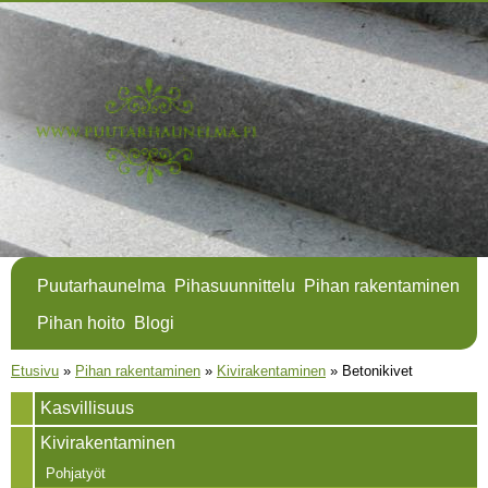
Hyppää
pääsisältöön
Puutarhaunelma
Pihasuunnittelu
Pihan rakentaminen
Pihan hoito
Blogi
Olet täällä
Etusivu
»
Pihan rakentaminen
»
Kivirakentaminen
»
Betonikivet
Kasvillisuus
Kivirakentaminen
Pohjatyöt