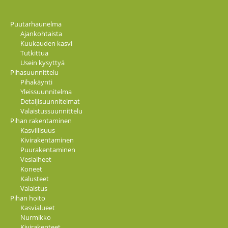
Puutarhaunelma
Ajankohtaista
Kuukauden kasvi
Tutkittua
Usein kysyttyä
Pihasuunnittelu
Pihakäynti
Yleissuunnitelma
Detaljisuunnitelmat
Valaistussuunnittelu
Pihan rakentaminen
Kasvillisuus
Kivirakentaminen
Puurakentaminen
Vesiaiheet
Koneet
Kalusteet
Valaistus
Pihan hoito
Kasvialueet
Nurmikko
Kivirakenteet