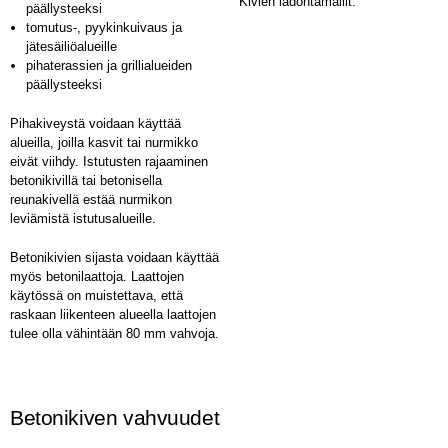
Kivien ladontamallit.
päällysteeksi
tomutus-, pyykinkuivaus ja
jätesäiliöalueille
pihaterassien ja grillialueiden
päällysteeksi
Pihakiveystä voidaan käyttää
alueilla, joilla kasvit tai nurmikko
eivät viihdy. Istutusten rajaaminen
betonikivillä tai betonisella
reunakivellä estää nurmikon
leviämistä istutusalueille.
Betonikivien sijasta voidaan käyttää
myös betonilaattoja. Laattojen
käytössä on muistettava, että
raskaan liikenteen alueella laattojen
tulee olla vähintään 80 mm vahvoja.
Betonikiven vahvuudet