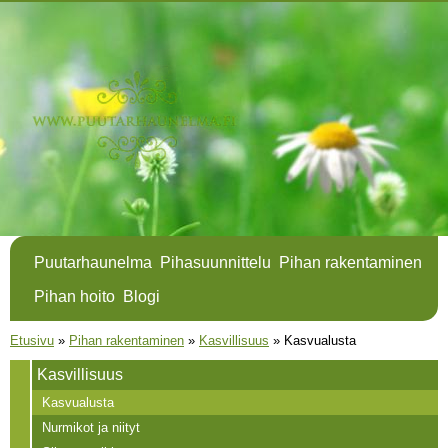
Hyppää
pääsisältöön
Puutarhaunelma
Pihasuunnittelu
Pihan rakentaminen
Pihan hoito
Blogi
Olet täällä
Etusivu
»
Pihan rakentaminen
»
Kasvillisuus
»
Kasvualusta
Kasvillisuus
Kasvualusta
Nurmikot ja niityt