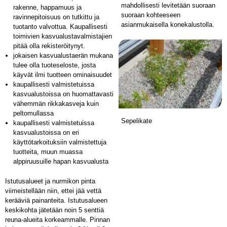
mahdollisesti levitetään suoraan
rakenne, happamuus ja
suoraan kohteeseen
ravinnepitoisuus on tutkittu ja
asianmukaisella konekalustolla.
tuotanto valvottua. Kaupallisesti
toimivien kasvualustavalmistajien
pitää olla rekisteröitynyt.
jokaisen kasvualustaerän mukana
tulee olla tuoteseloste, josta
käyvät ilmi tuotteen ominaisuudet
kaupallisesti valmistetuissa
kasvualustoissa on huomattavasti
vähemmän rikkakasveja kuin
peltomullassa
Sepelikate
kaupallisesti valmistetuissa
kasvualustoissa on eri
käyttötarkoituksiin valmistettuja
tuotteita, muun muassa
alppiruusuille hapan kasvualusta
Istutusalueet ja nurmikon pinta
viimeistellään niin, ettei jää vettä
kerääviä painanteita. Istutusalueen
keskikohta jätetään noin 5 senttiä
reuna-alueita korkeammalle. Pinnan