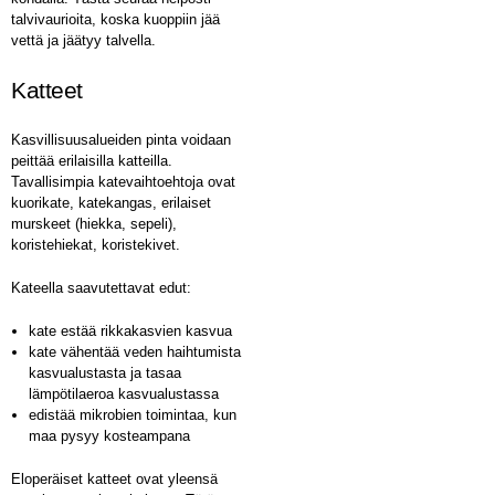
talvivaurioita, koska kuoppiin jää
vettä ja jäätyy talvella.
Katteet
Kasvillisuusalueiden pinta voidaan
peittää erilaisilla katteilla.
Tavallisimpia katevaihtoehtoja ovat
kuorikate, katekangas, erilaiset
murskeet (hiekka, sepeli),
koristehiekat, koristekivet.
Kateella saavutettavat edut:
kate estää rikkakasvien kasvua
kate vähentää veden haihtumista
kasvualustasta ja tasaa
lämpötilaeroa kasvualustassa
edistää mikrobien toimintaa, kun
maa pysyy kosteampana
Eloperäiset katteet ovat yleensä