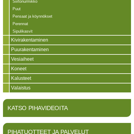
Siirtonurmikko
Puut
Pensaat ja köynnökset
Perennat
Sipulikasvit
Kivirakentaminen
Puurakentaminen
Vesiaiheet
Koneet
Kalusteet
Valaistus
KATSO PIHAVIDEOITA
PIHATUOTTEET JA PALVELUT