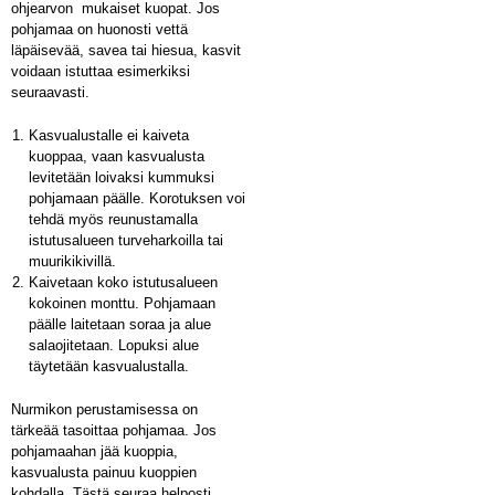
ohjearvon mukaiset kuopat. Jos
pohjamaa on huonosti vettä
läpäisevää, savea tai hiesua, kasvit
voidaan istuttaa esimerkiksi
seuraavasti.
Kasvualustalle ei kaiveta
kuoppaa, vaan kasvualusta
levitetään loivaksi kummuksi
pohjamaan päälle. Korotuksen voi
tehdä myös reunustamalla
istutusalueen turveharkoilla tai
muurikikivillä.
Kaivetaan koko istutusalueen
kokoinen monttu. Pohjamaan
päälle laitetaan soraa ja alue
salaojitetaan. Lopuksi alue
täytetään kasvualustalla.
Nurmikon perustamisessa on
tärkeää tasoittaa pohjamaa. Jos
pohjamaahan jää kuoppia,
kasvualusta painuu kuoppien
kohdalla. Tästä seuraa helposti