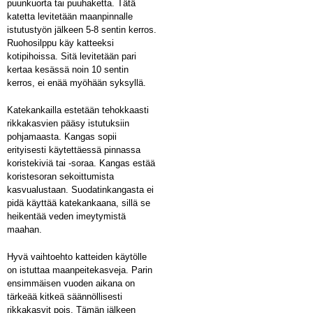
puunkuorta tai puuhaketta. Tätä
katetta levitetään maanpinnalle
istutustyön jälkeen 5-8 sentin kerros.
Ruohosilppu käy katteeksi
kotipihoissa. Sitä levitetään pari
kertaa kesässä noin 10 sentin
kerros, ei enää myöhään syksyllä.
Katekankailla estetään tehokkaasti
rikkakasvien pääsy istutuksiin
pohjamaasta. Kangas sopii
erityisesti käytettäessä pinnassa
koristekiviä tai -soraa. Kangas estää
koristesoran sekoittumista
kasvualustaan. Suodatinkangasta ei
pidä käyttää katekankaana, sillä se
heikentää veden imeytymistä
maahan.
Hyvä vaihtoehto katteiden käytölle
on istuttaa maanpeitekasveja. Parin
ensimmäisen vuoden aikana on
tärkeää kitkeä säännöllisesti
rikkakasvit pois. Tämän jälkeen