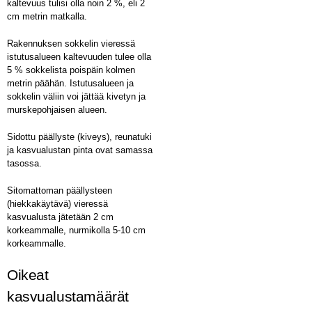
kaltevuus tulisi olla noin 2 %, eli 2
cm metrin matkalla.
Rakennuksen sokkelin vieressä
istutusalueen kaltevuuden tulee olla
5 % sokkelista poispäin kolmen
metrin päähän. Istutusalueen ja
sokkelin väliin voi jättää kivetyn ja
murskepohjaisen alueen.
Sidottu päällyste (kiveys), reunatuki
ja kasvualustan pinta ovat samassa
tasossa.
Sitomattoman päällysteen
(hiekkakäytävä) vieressä
kasvualusta jätetään 2 cm
korkeammalle, nurmikolla 5-10 cm
korkeammalle.
Oikeat
kasvualustamäärät