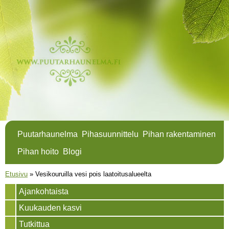
Hyppää
pääsisältöön
Puutarhaunelma
Pihasuunnittelu
Pihan rakentaminen
Pihan hoito
Blogi
Olet täällä
Etusivu
»
Vesikouruilla vesi pois laatoitusalueelta
Ajankohtaista
Kuukauden kasvi
Tutkittua