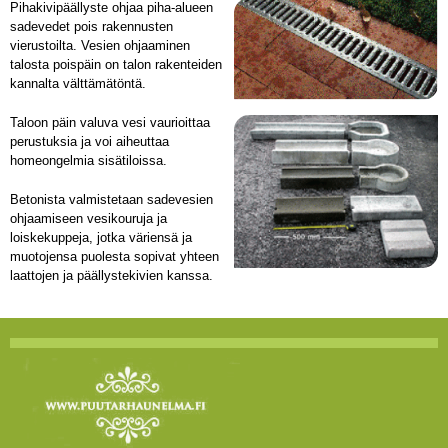
Pihakivipäällyste ohjaa piha-alueen
sadevedet pois rakennusten
vierustoilta. Vesien ohjaaminen
talosta poispäin on talon rakenteiden
kannalta välttämätöntä.
Taloon päin valuva vesi vaurioittaa
perustuksia ja voi aiheuttaa
homeongelmia sisätiloissa.
Betonista valmistetaan sadevesien
ohjaamiseen vesikouruja ja
loiskekuppeja, jotka väriensä ja
muotojensa puolesta sopivat yhteen
laattojen ja päällystekivien kanssa.