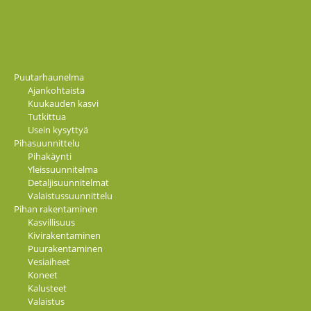
Puutarhaunelma
Ajankohtaista
Kuukauden kasvi
Tutkittua
Usein kysyttyä
Pihasuunnittelu
Pihakäynti
Yleissuunnitelma
Detaljisuunnitelmat
Valaistussuunnittelu
Pihan rakentaminen
Kasvillisuus
Kivirakentaminen
Puurakentaminen
Vesiaiheet
Koneet
Kalusteet
Valaistus