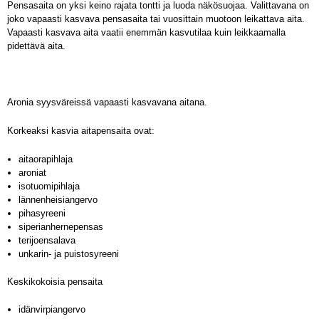
Pensasaita on yksi keino rajata tontti ja luoda näkösuojaa. Valittavana on
joko vapaasti kasvava pensasaita tai vuosittain muotoon leikattava aita.
Vapaasti kasvava aita vaatii enemmän kasvutilaa kuin leikkaamalla
pidettävä aita.
Aronia syysväreissä vapaasti kasvavana aitana.
Korkeaksi kasvia aitapensaita ovat:
aitaorapihlaja
aroniat
isotuomipihlaja
lännenheisiangervo
pihasyreeni
siperianhernepensas
terijoensalava
unkarin- ja puistosyreeni
Keskikokoisia pensaita
idänvirpiangervo