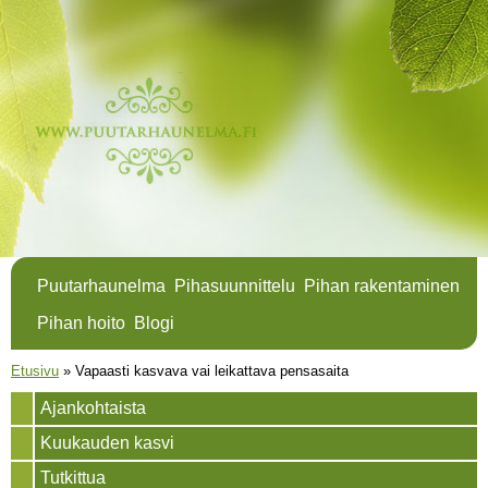
Hyppää
pääsisältöön
Puutarhaunelma
Pihasuunnittelu
Pihan rakentaminen
Pihan hoito
Blogi
Olet täällä
Etusivu
»
Vapaasti kasvava vai leikattava pensasaita
Ajankohtaista
Kuukauden kasvi
Tutkittua