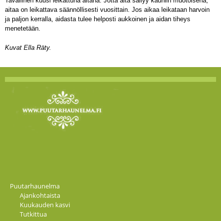
Tavallinen kuusi leikattuna aitana. Jotta aita säilyy kauniin muotoisena,
aitaa on leikattava säännöllisesti vuosittain. Jos aikaa leikataan harvoin
ja paljon kerralla, aidasta tulee helposti aukkoinen ja aidan tiheys
menetetään.
Kuvat Ella Räty.
Puutarhaunelma
Ajankohtaista
Kuukauden kasvi
Tutkittua