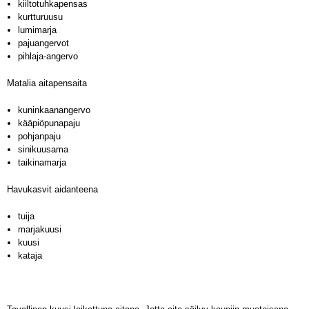
kiiltotuhkapensas
kurtturuusu
lumimarja
pajuangervot
pihlaja-angervo
Matalia aitapensaita
kuninkaanangervo
kääpiöpunapaju
pohjanpaju
sinikuusama
taikinamarja
Havukasvit aidanteena
tuija
marjakuusi
kuusi
kataja