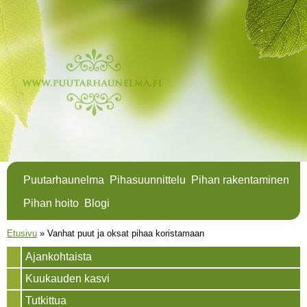
Hyppää
pääsisältöön
Puutarhaunelma
Pihasuunnittelu
Pihan rakentaminen
Pihan hoito
Blogi
Olet täällä
Etusivu
»
Vanhat puut ja oksat pihaa koristamaan
Ajankohtaista
Kuukauden kasvi
Tutkittua