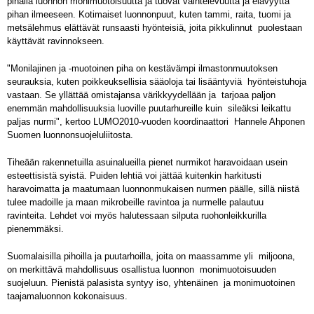
pihalla luonnon monimuotoisuutta ja tuovat vaihtelevuutta ja elävyyttä
pihan ilmeeseen. Kotimaiset luonnonpuut, kuten tammi, raita, tuomi ja
metsälehmus elättävät runsaasti hyönteisiä, joita pikkulinnut puolestaan
käyttävät ravinnokseen.
"Monilajinen ja -muotoinen piha on kestävämpi ilmastonmuutoksen
seurauksia, kuten poikkeuksellisia sääoloja tai lisääntyviä hyönteistuhoja
vastaan. Se yllättää omistajansa värikkyydellään ja tarjoaa paljon
enemmän mahdollisuuksia luoville puutarhureille kuin sileäksi leikattu
paljas nurmi", kertoo LUMO2010-vuoden koordinaattori Hannele Ahponen
Suomen luonnonsuojeluliitosta.
Tiheään rakennetuilla asuinalueilla pienet nurmikot haravoidaan usein
esteettisistä syistä. Puiden lehtiä voi jättää kuitenkin harkitusti
haravoimatta ja maatumaan luonnonmukaisen nurmen päälle, sillä niistä
tulee madoille ja maan mikrobeille ravintoa ja nurmelle palautuu
ravinteita. Lehdet voi myös halutessaan silputa ruohonleikkurilla
pienemmäksi.
Suomalaisilla pihoilla ja puutarhoilla, joita on maassamme yli miljoona,
on merkittävä mahdollisuus osallistua luonnon monimuotoisuuden
suojeluun. Pienistä palasista syntyy iso, yhtenäinen ja monimuotoinen
taajamaluonnon kokonaisuus.