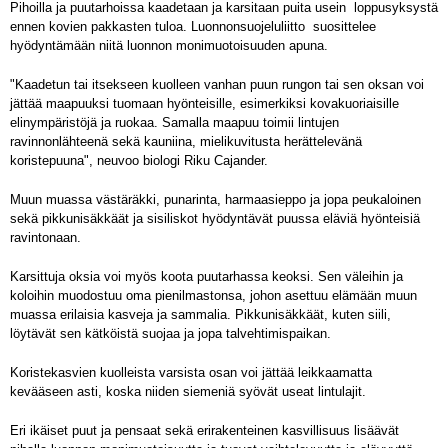
Pihoilla ja puutarhoissa kaadetaan ja karsitaan puita usein loppusyksystä
ennen kovien pakkasten tuloa. Luonnonsuojeluliitto suosittelee
hyödyntämään niitä luonnon monimuotoisuuden apuna.
"Kaadetun tai itsekseen kuolleen vanhan puun rungon tai sen oksan voi
jättää maapuuksi tuomaan hyönteisille, esimerkiksi kovakuoriaisille
elinympäristöjä ja ruokaa. Samalla maapuu toimii lintujen
ravinnonlähteenä sekä kauniina, mielikuvitusta herättelevänä
koristepuuna", neuvoo biologi Riku Cajander.
Muun muassa västäräkki, punarinta, harmaasieppo ja jopa peukaloinen
sekä pikkunisäkkäät ja sisiliskot hyödyntävät puussa eläviä hyönteisiä
ravintonaan.
Karsittuja oksia voi myös koota puutarhassa keoksi. Sen väleihin ja
koloihin muodostuu oma pienilmastonsa, johon asettuu elämään muun
muassa erilaisia kasveja ja sammalia. Pikkunisäkkäät, kuten siili,
löytävät sen kätköistä suojaa ja jopa talvehtimispaikan.
Koristekasvien kuolleista varsista osan voi jättää leikkaamatta
kevääseen asti, koska niiden siemeniä syövät useat lintulajit.
Eri ikäiset puut ja pensaat sekä erirakenteinen kasvillisuus lisäävät