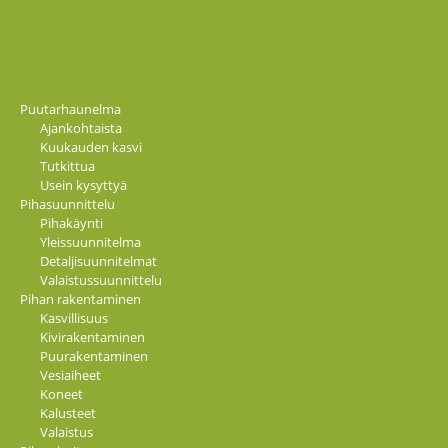
Puutarhaunelma
Ajankohtaista
Kuukauden kasvi
Tutkittua
Usein kysyttyä
Pihasuunnittelu
Pihakäynti
Yleissuunnitelma
Detaljisuunnitelmat
Valaistussuunnittelu
Pihan rakentaminen
Kasvillisuus
Kivirakentaminen
Puurakentaminen
Vesiaiheet
Koneet
Kalusteet
Valaistus