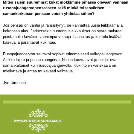
Miten saisin suuremmat kukat mökkimme pihassa olevaan vanhaan
rusopajuangervopensaaseen sekä minkä toisenvärisen
samankorkuisen pensaan voisin yhdistää siihen?
Jos pensas on vanha ja ränsistynyt, se kannattaa uusia leikkaamalla
kokonaan alas. Jatkossakin nuorennusleikkaukset on syytä muistaa
poistamalla keväisin vanhimpia versoja. Lannoitus ja kastelu lisäävät
kasvua ja parantavat kukintaa.
Rusopajuangervon seuraksi sopivat erinomaisesti valkopajuangervon
Allikko-lajike ja punapajuangervo. Niiden kasvutavat ja hoidot ovat
samankaltaiset kuin rusopajuangervolla. Kukintojen väriskaala on
miellyttävä ja antaa mukavasti vaihtelua.
Jyri Uimonen