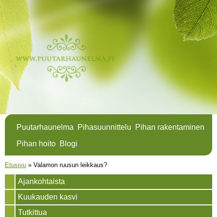
Hyppää
pääsisältöön
Puutarhaunelma
Pihasuunnittelu
Pihan rakentaminen
Pihan hoito
Blogi
Olet täällä
Etusivu
»
Valamon ruusun leikkaus?
Ajankohtaista
Kuukauden kasvi
Tutkittua