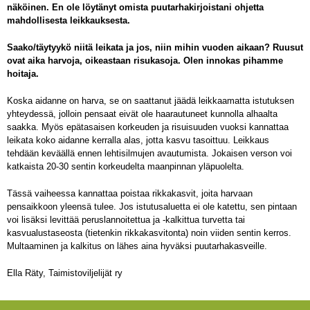
näköinen. En ole löytänyt omista puutarhakirjoistani ohjetta
mahdollisesta leikkauksesta.
Saako/täytyykö niitä leikata ja jos, niin mihin vuoden aikaan? Ruusut
ovat aika harvoja, oikeastaan risukasoja. Olen innokas pihamme
hoitaja.
Koska aidanne on harva, se on saattanut jäädä leikkaamatta istutuksen
yhteydessä, jolloin pensaat eivät ole haarautuneet kunnolla alhaalta
saakka. Myös epätasaisen korkeuden ja risuisuuden vuoksi kannattaa
leikata koko aidanne kerralla alas, jotta kasvu tasoittuu. Leikkaus
tehdään keväällä ennen lehtisilmujen avautumista. Jokaisen verson voi
katkaista 20-30 sentin korkeudelta maanpinnan yläpuolelta.
Tässä vaiheessa kannattaa poistaa rikkakasvit, joita harvaan
pensaikkoon yleensä tulee. Jos istutusaluetta ei ole katettu, sen pintaan
voi lisäksi levittää peruslannoitettua ja -kalkittua turvetta tai
kasvualustaseosta (tietenkin rikkakasvitonta) noin viiden sentin kerros.
Multaaminen ja kalkitus on lähes aina hyväksi puutarhakasveille.
Ella Räty, Taimistoviljelijät ry