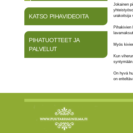
Jokainen pi
yhteistyöso
KATSO PIHAVIDEOITA
urakoitsija 
Pihakivien 
lavamaksut 
PIHATUOTTEET JA
Myös kivie
PALVELUT
Kun viherur
syntymään
On hyvä huo
on eriteltä