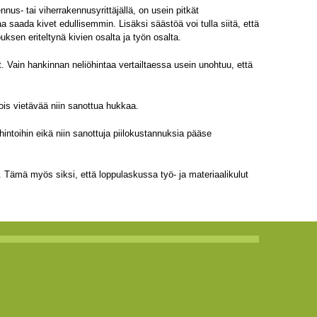
nnus- tai viherrakennusyrittäjällä, on usein pitkät
 saada kivet edullisemmin. Lisäksi säästöä voi tulla siitä, että
ouksen eriteltynä kivien osalta ja työn osalta.
ut. Vain hankinnan neliöhintaa vertailtaessa usein unohtuu, että
is vietävää niin sanottua hukkaa.
hintoihin eikä niin sanottuja piilokustannuksia pääse
. Tämä myös siksi, että loppulaskussa työ- ja materiaalikulut