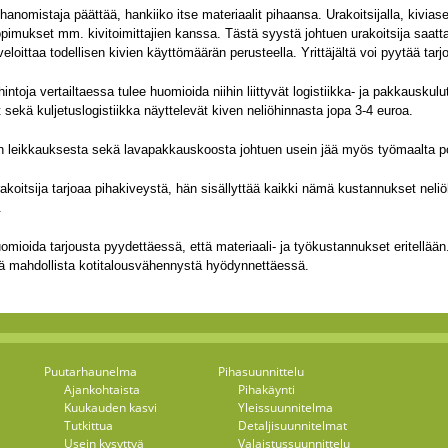
hanomistaja päättää, hankiiko itse materiaalit pihaansa. Urakoitsijalla, kiviase
pimukset mm. kivitoimittajien kanssa. Tästä syystä johtuen urakoitsija saattaa
veloittaa todellisen kivien käyttömäärän perusteella. Yrittäjältä voi pyytää tarj
hintoja vertailtaessa tulee huomioida niihin liittyvät logistiikka- ja pakkauskul
sekä kuljetuslogistiikka näyttelevät kiven neliöhinnasta jopa 3-4 euroa.
n leikkauksesta sekä lavapakkauskoosta johtuen usein jää myös työmaalta po
akoitsija tarjoaa pihakiveystä, hän sisällyttää kaikki nämä kustannukset neliö
.
mioida tarjousta pyydettäessä, että materiaali- ja työkustannukset eritellään
vä mahdollista kotitalousvähennystä hyödynnettäessä.
Puutarhaunelma
Pihasuunnittelu
Ajankohtaista
Pihakäynti
Kuukauden kasvi
Yleissuunnitelma
Tutkittua
Detaljisuunnitelmat
Usein kysyttyä
Valaistussuunnittelu