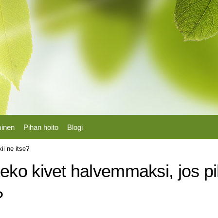
Hyppää
pääsisältöön
minen
Pihan hoito
Blogi
ii ne itse?
eko kivet halvemmaksi, jos pi
?