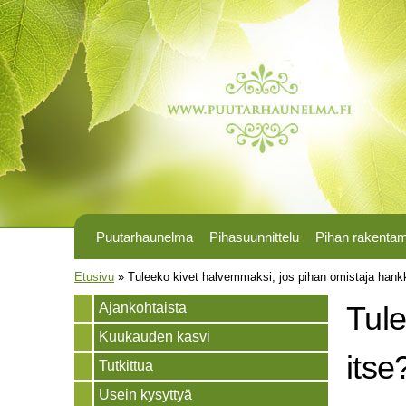
Puutarhaunelma
Pihasuunnittelu
Pihan rakenta
Olet täällä
Etusivu
»
Tuleeko kivet halvemmaksi, jos pihan omistaja hankk
Ajankohtaista
Tule
Kuukauden kasvi
itse
Tutkittua
Usein kysyttyä