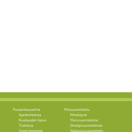
Puutarhaunelma
Pihasuunnittelu
Ajankohtaista
Pihakäynti
Kuukauden kasvi
Yleissuunnitelma
Tutkittua
Detaljisuunnitelmat
Usein kysyttyä
Valaistussuunnittelu