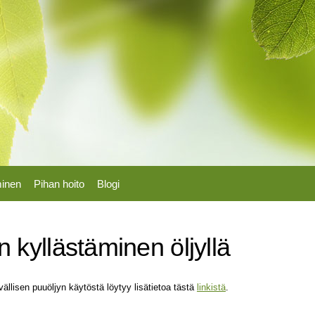
Hyppää
pääsisältöön
minen
Pihan hoito
Blogi
 kyllästäminen öljyllä
ällisen puuöljyn käytöstä löytyy lisätietoa tästä
linkistä
.