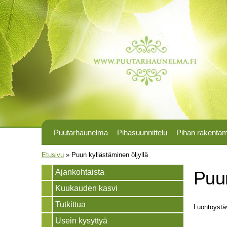
Puutarhaunelma
Pihasuunnittelu
Pihan rakenta
Olet täällä
Etusivu
»
Puun kyllästäminen öljyllä
Ajankohtaista
Puun
Kuukauden kasvi
Tutkittua
Luontoystäv
Usein kysyttyä