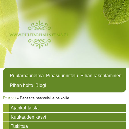
Hyppää
pääsisältöön
Puutarhaunelma
Pihasuunnittelu
Pihan rakentaminen
Pihan hoito
Blogi
Olet täällä
Etusivu
»
Pensaita paahteisille paikoille
Ajankohtaista
Kuukauden kasvi
Tutkittua