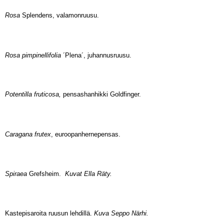
Rosa
Splendens, valamonruusu.
Rosa pimpinellifolia
´Plena´, juhannusruusu.
Potentilla fruticosa,
pensashanhikki Goldfinger.
Caragana frutex
, euroopan
hernepensas.
Spiraea
Grefsheim.
Kuvat Ella Räty.
Kastepisaroita ruusun lehdillä.
Kuva Seppo Närhi.