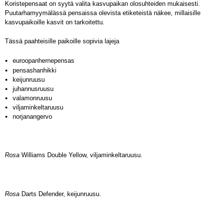
Koristepensaat on syytä valita kasvupaikan olosuhteiden mukaisesti.
Puutarhamyymälässä pensaissa olevista etiketeistä näkee, millaisille
kasvupaikoille kasvit on tarkoitettu.
Tässä paahteisille paikoille sopivia lajeja
euroopanhernepensas
pensashanhikki
keijunruusu
juhannusruusu
valamonruusu
viljaminkeltaruusu
norjanangervo
Rosa
Williams
Double
Yellow,
viljamin
keltaruusu.
Rosa
Darts Defender, keijunruusu.