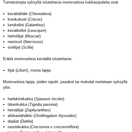
Tunnetuimpia syksyllä istutettavia monivuotisia kukkasipuleita ovat
kevättähdet (
Chionodoxa
)
krookukset (
Crocus
)
lumikellot (
Galanthus
)
kevätkellot (
Leucojum
)
helmililjat (
Muscari
)
narsissit (
Narcissus
)
sinililjat (
Scilla
)
Eräitä monivuotisia keväällä istutettavia:
liljat (
Lilium
), monia lajeja
Monivuotisia lajeja, joiden sipulit, juurakot tai mukulat nostetaan syksyllä
ylös:
harlekiinikukka (
Sparaxis tricolor
)
tiikerikukka (
Tigridia pavonia
)
heinäliljat (
Zephyranthes
)
afrikantähdikki (
Ornithogalum thysoides
)
daaliat (
Dahlia
)
ruostekukka (
Crocosmia x crocosmiiflora
)