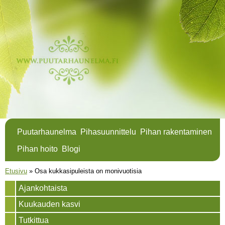
Hyppää
pääsisältöön
Puutarhaunelma
Pihasuunnittelu
Pihan rakentaminen
Pihan hoito
Blogi
Olet täällä
Etusivu
»
Osa kukkasipuleista on monivuotisia
Ajankohtaista
Kuukauden kasvi
Tutkittua