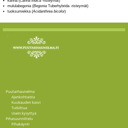
kanna (
Canna indica
-risteymät)
mululabegonia (
Begonia
Tuberhybrida -risteymät)
tuoksumiekka (
Acidanthrea bicolor
)
Puutarhaunelma
Ajankohtaista
Kuukauden kasvi
Tutkittua
Usein kysyttyä
Pihasuunnittelu
Pihakäynti