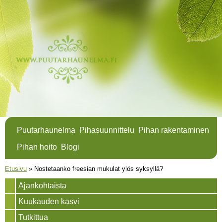
Hyppää
pääsisältöön
Puutarhaunelma
Pihasuunnittelu
Pihan rakentaminen
Pihan hoito
Blogi
Olet täällä
Etusivu
»
Nostetaanko freesian mukulat ylös syksyllä?
Ajankohtaista
Kuukauden kasvi
Tutkittua