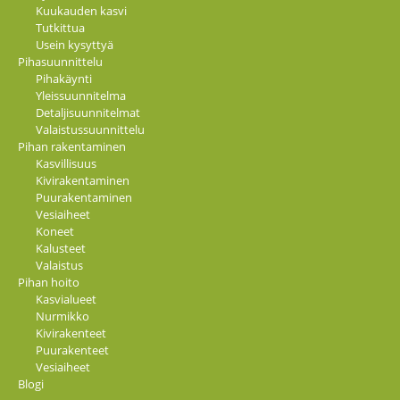
Kuukauden kasvi
Tutkittua
Usein kysyttyä
Pihasuunnittelu
Pihakäynti
Yleissuunnitelma
Detaljisuunnitelmat
Valaistussuunnittelu
Pihan rakentaminen
Kasvillisuus
Kivirakentaminen
Puurakentaminen
Vesiaiheet
Koneet
Kalusteet
Valaistus
Pihan hoito
Kasvialueet
Nurmikko
Kivirakenteet
Puurakenteet
Vesiaiheet
Blogi