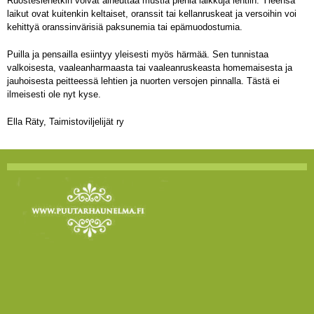
Ruostesienetkin voivat aiheuttaa mustia pieniä laikkuja lehtiin. Yleensä
laikut ovat kuitenkin keltaiset, oranssit tai kellanruskeat ja versoihin voi
kehittyä oranssinvärisiä paksunemia tai epämuodostumia.
Puilla ja pensailla esiintyy yleisesti myös härmää. Sen tunnistaa
valkoisesta, vaaleanharmaasta tai vaaleanruskeasta homemaisesta ja
jauhoisesta peitteessä lehtien ja nuorten versojen pinnalla. Tästä ei
ilmeisesti ole nyt kyse.
Ella Räty, Taimistoviljelijät ry