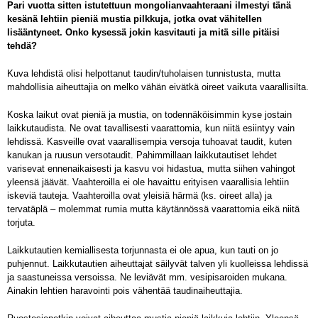
Pari vuotta sitten istutettuun mongolianvaahteraani ilmestyi tänä
kesänä lehtiin pieniä mustia pilkkuja, jotka ovat vähitellen
lisääntyneet. Onko kysessä jokin kasvitauti ja mitä sille pitäisi
tehdä?
Kuva lehdistä olisi helpottanut taudin/tuholaisen tunnistusta, mutta
mahdollisia aiheuttajia on melko vähän eivätkä oireet vaikuta vaarallisilta.
Koska laikut ovat pieniä ja mustia, on todennäköisimmin kyse jostain
laikkutaudista. Ne ovat tavallisesti vaarattomia, kun niitä esiintyy vain
lehdissä. Kasveille ovat vaarallisempia versoja tuhoavat taudit, kuten
kanukan ja ruusun versotaudit. Pahimmillaan laikkutautiset lehdet
varisevat ennenaikaisesti ja kasvu voi hidastua, mutta siihen vahingot
yleensä jäävät. Vaahteroilla ei ole havaittu erityisen vaarallisia lehtiin
iskeviä tauteja. Vaahteroilla ovat yleisiä härmä (ks. oireet alla) ja
tervatäplä – molemmat rumia mutta käytännössä vaarattomia eikä niitä
torjuta.
Laikkutautien kemiallisesta torjunnasta ei ole apua, kun tauti on jo
puhjennut. Laikkutautien aiheuttajat säilyvät talven yli kuolleissa lehdissä
ja saastuneissa versoissa. Ne leviävät mm. vesipisaroiden mukana.
Ainakin lehtien haravointi pois vähentää taudinaiheuttajia.