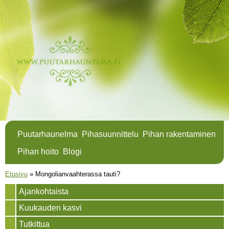
Hyppää
pääsisältöön
Puutarhaunelma
Pihasuunnittelu
Pihan rakentaminen
Pihan hoito
Blogi
Olet täällä
Etusivu
»
Mongolianvaahterassa tauti?
Ajankohtaista
Kuukauden kasvi
Tutkittua