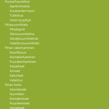
Puutarhaunelma
Ajankohtaista
Kuukauden kasvi
Tutkittua
Usein kysyttyä
Pihasuunnittelu
Pihakäynti
Yleissuunnitelma
Detaljisuunnitelmat
Valaistussuunnittelu
Pihan rakentaminen
Kasvillisuus
Kivirakentaminen
Puurakentaminen
Vesiaiheet
Koneet
Kalusteet
Valaistus
Pihan hoito
Kasvialueet
Nurmikko
Kivirakenteet
Puurakenteet
Vesiaiheet