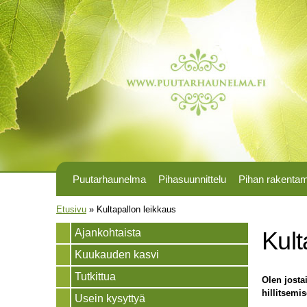
Puutarhaunelma
Pihasuunnittelu
Pihan rakenta
Olet täällä
Etusivu
»
Kultapallon leikkaus
Ajankohtaista
Kult
Kuukauden kasvi
Tutkittua
Olen josta
hillitsemi
Usein kysyttyä