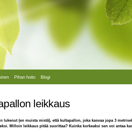
Hyppää
pääsisältöön
minen
Pihan hoito
Blogi
apallon leikkaus
in lukenut (en muista mistä), että kultapallon, joka kasvaa jopa 3 metris
seksi. Milloin leikkaus pitää suorittaa? Kuinka korkeaksi sen voi antaa 