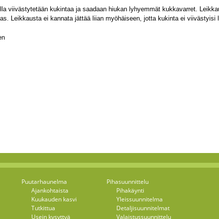
la viivästytetään kukintaa ja saadaan hiukan lyhyemmät kukkavarret. Leikkau
las. Leikkausta ei kannata jättää liian myöhäiseen, jotta kukinta ei viivästyisi l
en
Puutarhaunelma
Pihasuunnittelu
Ajankohtaista
Pihakäynti
Kuukauden kasvi
Yleissuunnitelma
Tutkittua
Detaljisuunnitelmat
Usein kysyttyä
Valaistussuunnittelu