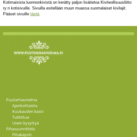
Kotimaisista luonnonkivistä on kerätty paljon lisätietoa Kiviteollisuusliitto
ry:n kotisivuille. Sivuilla esitellään muun muassa suomalaiset kivilajit.
Pääset sivuille
tästä
.
Puutarhaunelma
Ajankohtaista
Kuukauden kasvi
Tutkittua
Usein kysyttyä
Pihasuunnittelu
Pihakäynti