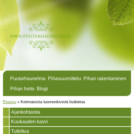
Hyppää
pääsisältöön
Puutarhaunelma
Pihasuunnittelu
Pihan rakentaminen
Pihan hoito
Blogi
Olet täällä
Etusivu
»
Kotimaisista luonnonkivistä lisätietoa
Ajankohtaista
Kuukauden kasvi
Tutkittua