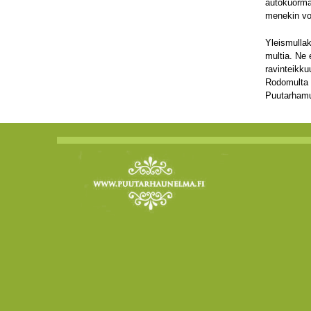
autokuorma
menekin voi
Yleismullak
multia. Ne
ravinteikku
Rodomulta (
Puutarhamul