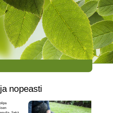
ja nopeasti
olipa
lisen
hamulta. Sekä