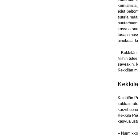
kemiallisia
edut peltom
suuria määr
puutarhaan 
kasvua saa
tasapainoss
aineksia, k
– Kekkilän 
Niihin tule
saveakin. M
Kekkilän mu
Kekkil
Kekkilän P
kukkaistut
kasvihuonee
Kekkilä Puu
kasvualusta
– Nurmikkoa