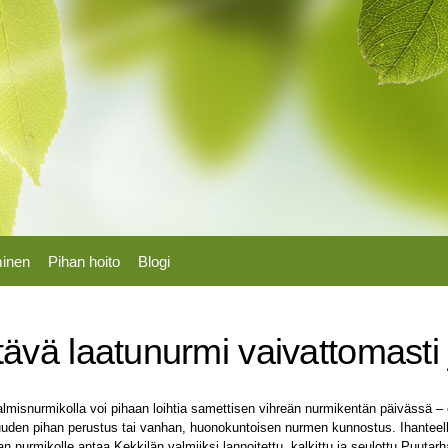
Hyppää
pääsisältöön
minen
Pihan hoito
Blogi
ävä laatunurmi vaivattomasti 
lmisnurmikolla voi pihaan loihtia samettisen vihreän nurmikentän päivässä – 
uden pihan perustus tai vanhan, huonokuntoisen nurmen kunnostus. Ihanteel
n nurmikolle antaa Kekkilän valmiiksi lannoitettu, kalkittu ja seulottu Puutar