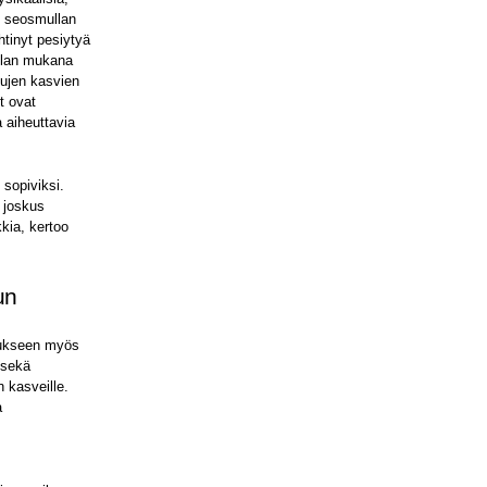
n seosmullan
htinyt pesiytyä
ullan mukana
tujen kasvien
t ovat
 aiheuttavia
 sopiviksi.
a joskus
kia, kertoo
un
aukseen myös
 sekä
 kasveille.
a