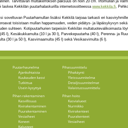
llinen. Tarvittavan multakerroksen paksuus on noin 20 cm. Irtomullan ja Val
 laskea Kekkilän puutarhalaskurilla internetosoitteessa
www.kekkila.fi
, Pehk
si soveltuvan Puutarhamullan lisäksi Kekkilä tarjoaa tarkasti eri kasviryhmille
 eroavat toisistaan mullan happamuuden, veden pidätys- ja läpäisykyvyn sekä
uden suhteen. Kotipuutarhurien tarpeisiin Kekkilän multatuotevalikoimasta löy
45 l), Kesäkukkamulta (10 l ja 30 l), Parvekepuutarha (40 l), Perenna- ja Ruu
ta (30 l ja 50 l), Kasvimaamulta (45 l) sekä Vesikasvimulta (6 l).
Puutarhaunelma
Pihasuunnittelu
Ajankohtaista
Pihakäynti
Kuukauden kasvi
Yleissuunnitelma
Tutkittua
Detaljisuunnitelmat
Usein kysyttyä
Valaistussuunnittelu
Pihan rakentaminen
Pihan hoito
Kasvillisuus
Kasvialueet
Kivirakentaminen
Nurmikko
Puurakentaminen
Kivirakenteet
Vesiaiheet
Puurakenteet
Koneet
Vesiaiheet
Kalusteet