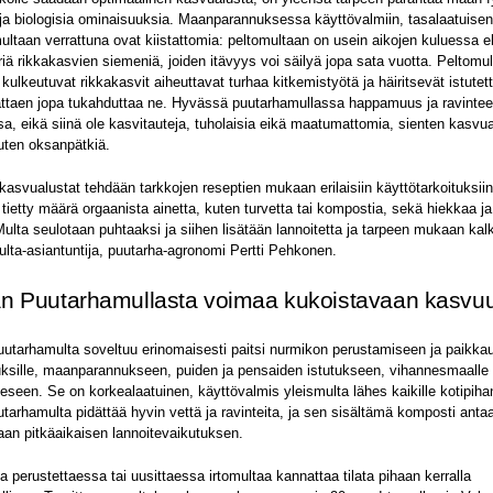
 ja biologisia ominaisuuksia. Maanparannuksessa käyttövalmiin, tasalaatuise
ultaan verrattuna ovat kiistattomia: peltomultaan on usein aikojen kuluessa e
iä rikkakasvien siemeniä, joiden itävyys voi säilyä jopa sata vuotta. Peltom
kulkeutuvat rikkakasvit aiheuttavat turhaa kitkemistyötä ja häiritsevät istutet
ttaen jopa tukahduttaa ne. Hyvässä puutarhamullassa happamuus ja ravintee
a, eikä siinä ole kasvitauteja, tuholaisia eikä maatumattomia, sienten kasvua
uten oksanpätkiä.
kasvualustat tehdään tarkkojen reseptien mukaan erilaisiin käyttötarkoituksiin
e tietty määrä orgaanista ainetta, kuten turvetta tai kompostia, sekä hiekkaa j
ulta seulotaan puhtaaksi ja siihen lisätään lannoitetta ja tarpeen mukaan kalk
lta-asiantuntija, puutarha-agronomi Pertti Pehkonen.
än Puutarhamullasta voimaa kukoistavaan kasvu
uutarhamulta soveltuu erinomaisesti paitsi nurmikon perustamiseen ja paikk
uksille, maanparannukseen, puiden ja pensaiden istutukseen, vihannesmaalle
seen. Se on korkealaatuinen, käyttövalmis yleismulta lähes kaikille kotipihan
tarhamulta pidättää hyvin vettä ja ravinteita, ja sen sisältämä komposti anta
an pitkäaikaisen lannoitevaikutuksen.
 perustettaessa tai uusittaessa irtomultaa kannattaa tilata pihaan kerralla