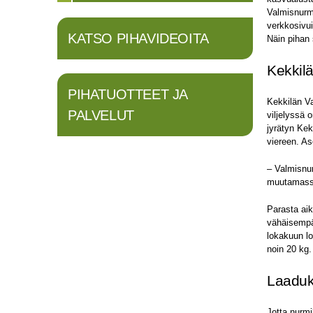
Valmisnurm
verkkosivui
KATSO PIHAVIDEOITA
Näin pihan 
Kekkilä
PIHATUOTTEET JA
Kekkilän V
PALVELUT
viljelyssä 
jyrätyn Kek
viereen. As
– Valmisnur
muutamassa
Parasta aik
vähäisempää
lokakuun lo
noin 20 kg.
Laaduk
Jotta nurmi