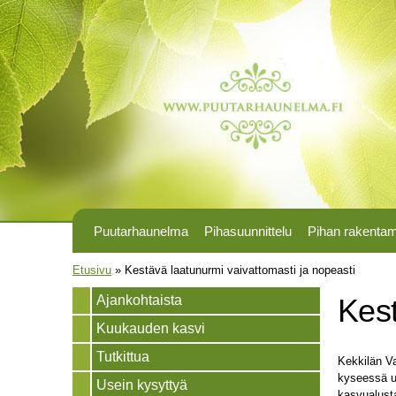
Puutarhaunelma
Pihasuunnittelu
Pihan rakenta
Olet täällä
Etusivu
»
Kestävä laatunurmi vaivattomasti ja nopeasti
Ajankohtaista
Kest
Kuukauden kasvi
Tutkittua
Kekkilän Va
kyseessä u
Usein kysyttyä
kasvualusta