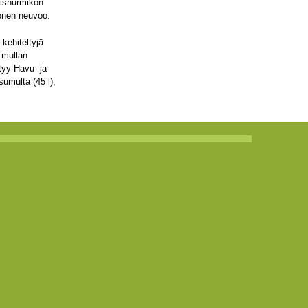
misnurmikon
onen neuvoo.
 kehiteltyjä
 mullan
tyy Havu- ja
sumulta (45 l),