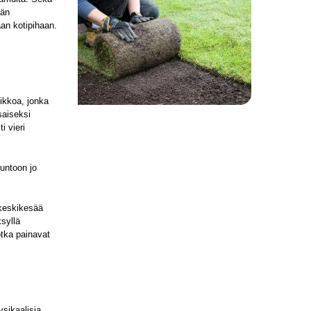
län
aan kotipihaan.
ikkoa, jonka
saiseksi
i vieri
kuntoon jo
 keskikesää
syllä
otka painavat
sikaalisia,