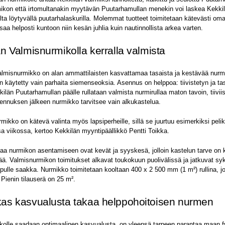
ikon että irtomultanakin myytävän Puutarhamullan menekin voi laskea Kekki
lta löytyvällä puutarhalaskurilla. Molemmat tuotteet toimitetaan kätevästi om
saa helposti kuntoon niin kesän juhlia kuin nautinnollista arkea varten.
n Valmisnurmikolla kerralla valmista
almisnurmikko on alan ammattilaisten kasvattamaa tasaista ja kestävää nurm
on käytetty vain parhaita siemenseoksia. Asennus on helppoa: tiivistetyn ja ta
kilän Puutarhamullan päälle rullataan valmista nurmirullaa maton tavoin, tiiviist
ennuksen jälkeen nurmikko tarvitsee vain alkukastelua.
mikko on kätevä valinta myös lapsiperheille, sillä se juurtuu esimerkiksi peli
 viikossa, kertoo Kekkilän myyntipäällikkö Pentti Toikka.
aa nurmikon asentamiseen ovat kevät ja syyskesä, jolloin kastelun tarve on
. Valmisnurmikon toimitukset alkavat toukokuun puolivälissä ja jatkuvat syk
pulle saakka. Nurmikko toimitetaan kooltaan 400 x 2 500 mm (1 m²) rullina, j
 Pienin tilauserä on 25 m².
as kasvualusta takaa helppohoitoisen nurmen
kolle saadaan optimaalinen kasvualusta, on yleensä tarpeen parantaa maan fy