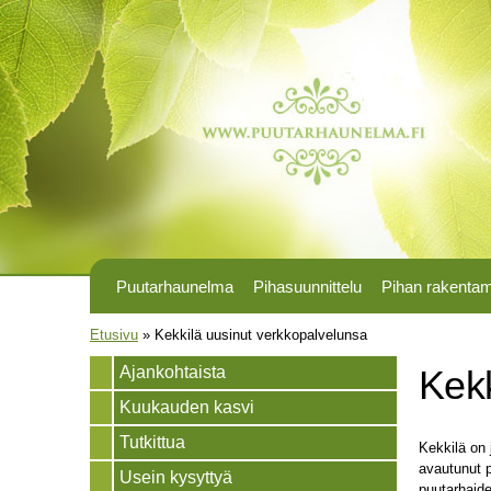
Puutarhaunelma
Pihasuunnittelu
Pihan rakenta
Olet täällä
Etusivu
»
Kekkilä uusinut verkkopalvelunsa
Ajankohtaista
Kekk
Kuukauden kasvi
Tutkittua
Kekkilä on 
avautunut p
Usein kysyttyä
puutarhaide