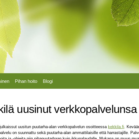
Hyppää
pääsisältöön
minen
Pihan hoito
Blogi
ilä uusinut verkkopalvelunsa
julkaissut uusitun puutarha-alan verkkopalvelun osoitteessa
kekkila.fi
. Kevää
alvelu on suunnattu sekä puutarha-alan ammattilaisille että harrastajille. Palv
oita ja -ohjeita niin pihapuutarhaan kuin ikkunalaudalle. Mukana on muun mu