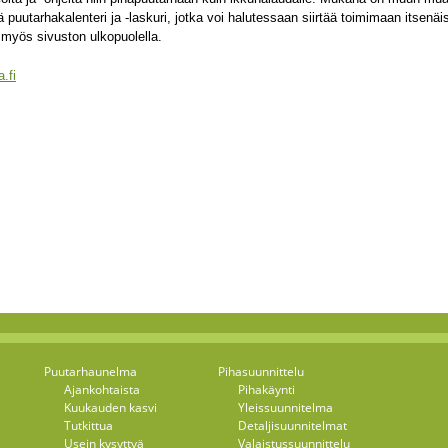
ä puutarhakalenteri ja -laskuri, jotka voi halutessaan siirtää toimimaan itsenäi
 myös sivuston ulkopuolella.
.fi
Puutarhaunelma
Pihasuunnittelu
Ajankohtaista
Pihakäynti
Kuukauden kasvi
Yleissuunnitelma
Tutkittua
Detaljisuunnitelmat
Usein kysyttyä
Valaistussuunnittelu