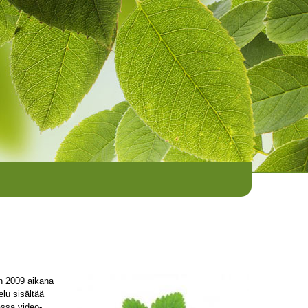
n 2009 aikana
elu sisältää
assa video-