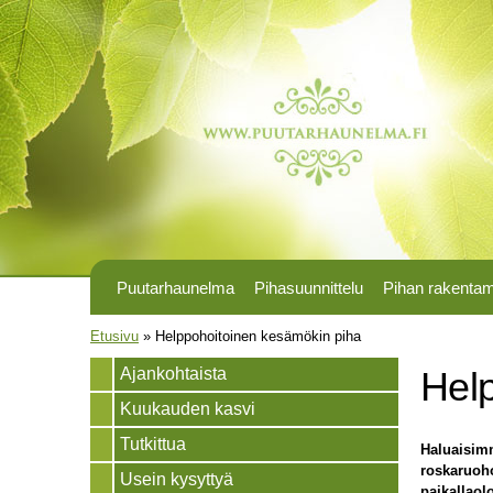
Puutarhaunelma
Pihasuunnittelu
Pihan rakenta
Olet täällä
Etusivu
»
Helppohoitoinen kesämökin piha
Ajankohtaista
Hel
Kuukauden kasvi
Tutkittua
Haluaisimm
roskaruoho
Usein kysyttyä
paikallaol