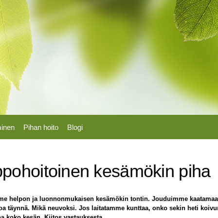
Hyppää
pääsisältöön
minen
Pihan hoito
Blogi
ppohoitoinen kesämökin piha
e helpon ja luonnonmukaisen kesämökin tontin. Jouduimme kaatamaan k
a täynnä. Mikä neuvoksi. Jos laitatamme kunttaa, onko sekin heti koivu
oa koko kesän. Kiitos vastauksesta.