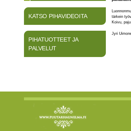
Luonnonmuka
KATSO PIHAVIDEOITA
tärkein työ
Koivu, paju
Jyri Uimon
PIHATUOTTEET JA
PALVELUT