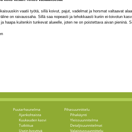
isuuskin vaatii työtä, sillä koivut, pajut, vadelmat ja horsmat valtaavat ala
väline on raivaussaha. Sillä saa nopeasti ja tehokkaasti kuriin ei-toivotun kas
 ja haapa kuitenkin tunkevat alueelle, joten ne on poistettava aivan pieninä. 
en
Puutarhaunelma
Pihasuunnittelu
Ajankohtaista
Pihakäynti
Kuukauden kasvi
Yleissuunnitelma
Tutkittua
Detaljisuunnitelmat
Usein kysyttyä
Valaistussuunnittelu