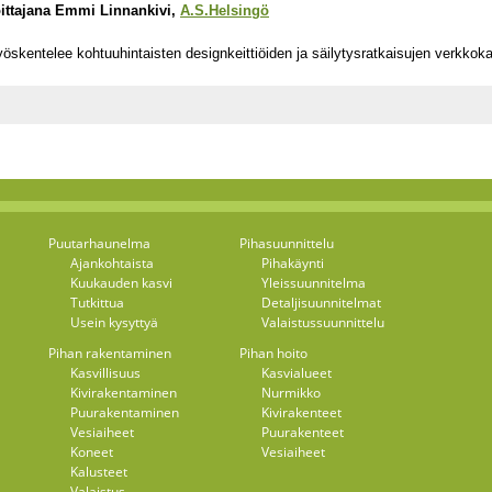
oittajana Emmi Linnankivi,
A.S.Helsingö
 työskentelee kohtuuhintaisten designkeittiöiden ja säilytysratkaisujen verkko
Puutarhaunelma
Pihasuunnittelu
Ajankohtaista
Pihakäynti
Kuukauden kasvi
Yleissuunnitelma
Tutkittua
Detaljisuunnitelmat
Usein kysyttyä
Valaistussuunnittelu
Pihan rakentaminen
Pihan hoito
Kasvillisuus
Kasvialueet
Kivirakentaminen
Nurmikko
Puurakentaminen
Kivirakenteet
Vesiaiheet
Puurakenteet
Koneet
Vesiaiheet
Kalusteet
Valaistus