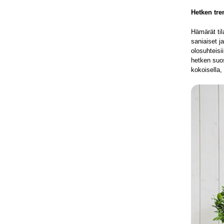
Hetken tre
Hämärät til
saniaiset j
olosuhteisi
hetken suo
kokoisella,