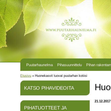
Puutarhaunelma
Pihasuunnittelu
Pihan rakenta
Olet täällä
Etusivu
»
Huonekasvit tuovat puutarhan kotiisi
Huon
KATSO PIHAVIDEOITA
21.12.2017
PIHATUOTTEET JA