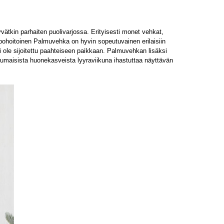
yvätkin parhaiten puolivarjossa. Erityisesti monet vehkat,
pohoitoinen Palmuvehka on hyvin sopeutuvainen erilaisiin
 ei ole sijoitettu paahteiseen paikkaan. Palmuvehkan lisäksi
umaisista huonekasveista lyyraviikuna ihastuttaa näyttävän