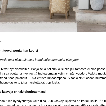
it
t tuovat puutarhan kotiisi
sveilla saat sisustukseesi kerroksellisuutta sekä piristystä
.
ulvivat nyt sisätiloihin. Pohjoisella pallonpuoliskolla puutarhasta ei aina pää
lla saa puutarhan vehreyttä tuotua omaan kotiin ympäri vuoden. Vaikka muutam
rendi taas palannut — nyt entistä runsaampana. Sisätiloihin tuodaan mummolas
 huonekasveja, joka muistuttavat tropiikista.
e kasveja ennakkoluulottomasti
sa tulee hyödynnettyä koko tilaa, kun kasveja sijoittaa eri korkeuksille. Eri t
n. Esimerkiksi isot palmut ja tropiikin kasvit tuovat rehevyyttä kauniisti latt