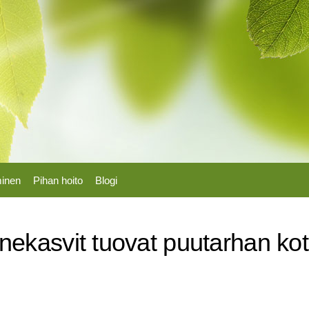
Hyppää
pääsisältöön
minen
Pihan hoito
Blogi
ekasvit tuovat puutarhan koti