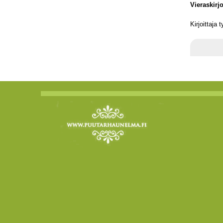
Vieraskirj
Kirjoittaja