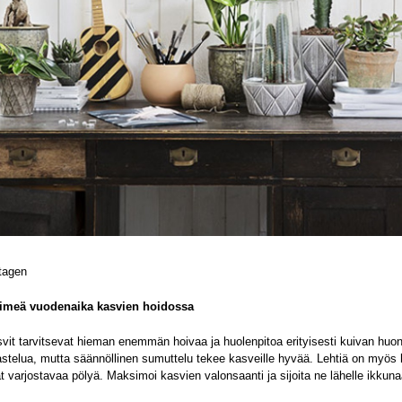
tagen
imeä vuodenaika kasvien hoidossa
svit tarvitsevat hieman enemmän hoivaa ja huolenpitoa erityisesti kuivan huon
stelua, mutta säännöllinen sumuttelu tekee kasveille hyvää. Lehtiä on myös hy
t varjostavaa pölyä. Maksimoi kasvien valonsaanti ja sijoita ne lähelle ikkunaa