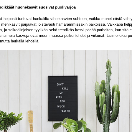
ndikkäät huonekasvit suosivat puolivarjoa
at helposti tuntuvat hankalilta viherkasvien suhteen, vaikka monet niistä viiht
a mehikasvit pärjäävät loistavasti hämärämmissäkin paikoissa. Vaikkapa help
in, ja selkeälinjaisen tyylikäs sekä trendikäs kasvi pärjää parhaiten, kun sitä
situimpia kasveja ovat muun muassa peikonlehdet ja viikunat. Esimerkiksi pu
 mutta herkällä lehdellä.