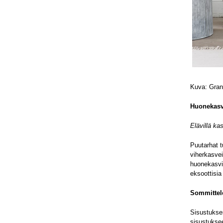
Kuva: Gran
Huonekasvi
Elävillä ka
Puutarhat t
viherkasvei
huonekasvit
eksoottisia
Sommittel
Sisustukses
sisustuksee