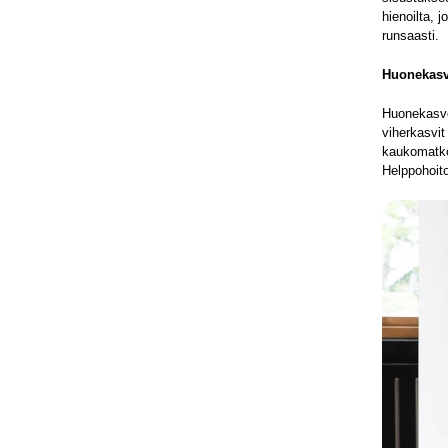
hienoilta, 
runsaasti.
Huonekasvi
Huonekasvej
viherkasvit
kaukomatkoi
Helppohoito