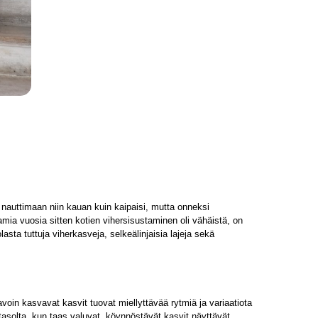
se nauttimaan niin kauan kuin kaipaisi, mutta onneksi
ia vuosia sitten kotien vihersisustaminen oli vähäistä, on
ta tuttuja viherkasveja, selkeälinjaisia lajeja sekä
avoin kasvavat kasvit tuovat miellyttävää rytmiä ja variaatiota
iatasolta, kun taas valuvat, köynnöstävät kasvit näyttävät