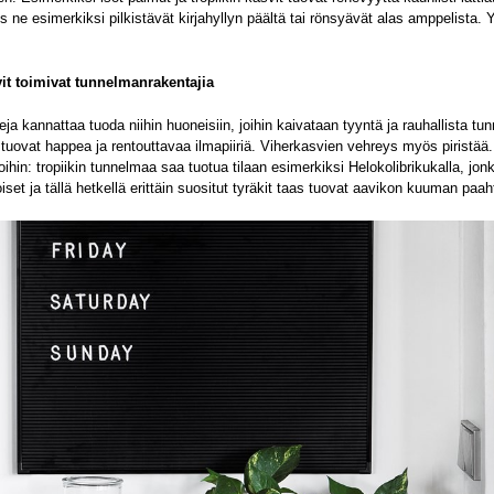
jos ne esimerkiksi pilkistävät kirjahyllyn päältä tai rönsyävät alas amppelista. Y
t toimivat tunnelmanrakentajia
a kannattaa tuoda niihin huoneisiin, joihin kaivataan tyyntä ja rauhallista t
 tuovat happea ja rentouttavaa ilmapiiriä. Viherkasvien vehreys myös piristää. 
hin: tropiikin tunnelmaa saa tuotua tilaan esimerkiksi Helokolibrikukalla, jon
iset ja tällä hetkellä erittäin suositut tyräkit taas tuovat aavikon kuuman paaht